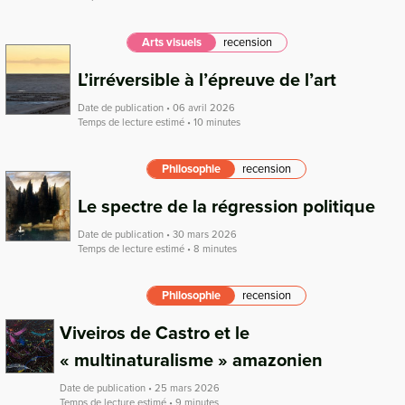
Arts visuels
recension
L’irréversible à l’épreuve de l’art
Date de publication • 06 avril 2026
Temps de lecture estimé • 10 minutes
Philosophie
recension
Le spectre de la régression politique
Date de publication • 30 mars 2026
Temps de lecture estimé • 8 minutes
Philosophie
recension
Viveiros de Castro et le
« multinaturalisme » amazonien
Date de publication • 25 mars 2026
Temps de lecture estimé • 9 minutes