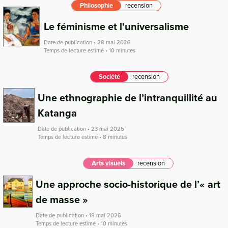
Philosophie
recension
Le féminisme et l'universalisme
Date de publication • 28 mai 2026
Temps de lecture estimé • 10 minutes
Société
recension
Une ethnographie de l’intranquillité au
Katanga
Date de publication • 23 mai 2026
Temps de lecture estimé • 8 minutes
Arts visuels
recension
Une approche socio-historique de l’« art
de masse »
Date de publication • 18 mai 2026
Temps de lecture estimé • 10 minutes