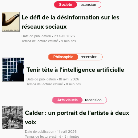
Société
recension
Le défi de la désinformation sur les
réseaux sociaux
Date de publication • 23 avril 2026
Temps de lecture estimé • 9 minutes
Philosophie
recension
Tenir tête à l'intelligence artificielle
Date de publication • 18 avril 2026
Temps de lecture estimé • 8 minutes
Arts visuels
recension
Calder : un portrait de l'artiste à deux
voix
Date de publication • 11 avril 2026
Temps de lecture estimé • 5 minutes