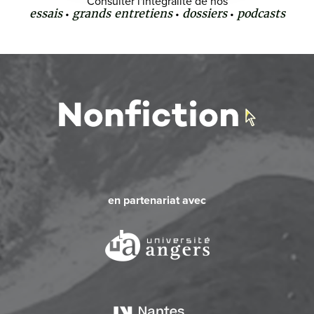
Consulter l'intégralité de nos
essais
grands entretiens
dossiers
podcasts
•
•
•
en partenariat avec