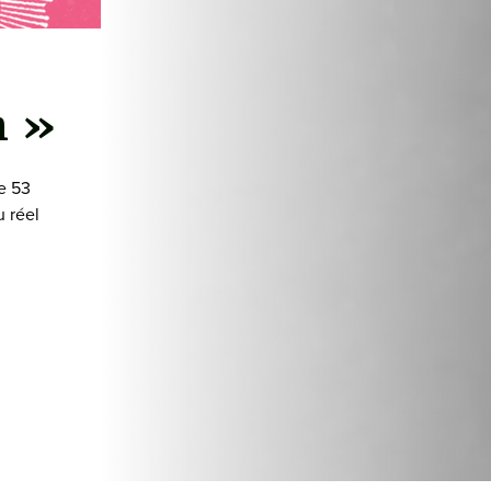
m »
e 53
u réel