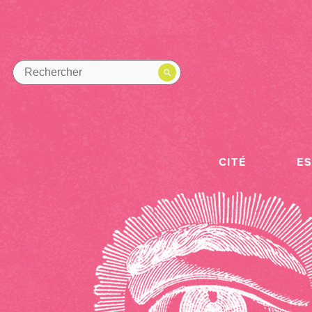
CITÉ
E