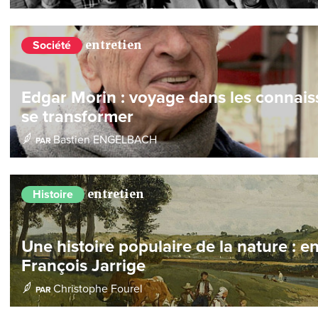
entretien
Société
Edgar Morin : voyage dans les connais
se transformer
Bastien ENGELBACH
PAR
entretien
Histoire
Une histoire populaire de la nature : e
François Jarrige
Christophe Fourel
PAR