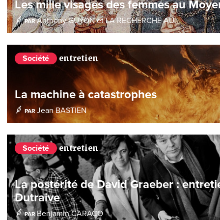
Les mille visages des femmes au Moy
Anthony GUYON
et
LA RECHERCHE AU...
PAR
entretien
Société
La machine à catastrophes
Jean BASTIEN
PAR
entretien
Société
La postérité de David Graeber : entret
Dutraive
Benjamin CARACO
PAR