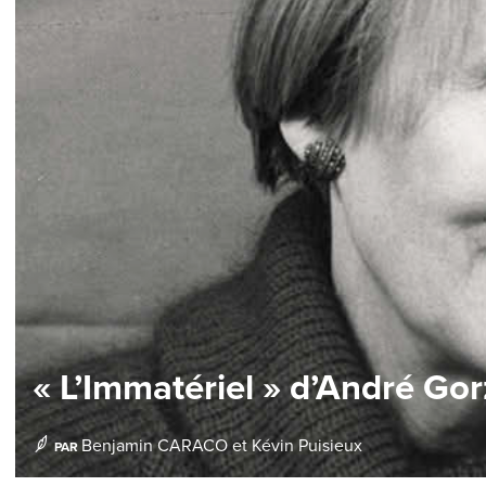
« L’Immatériel » d’André Gorz
Benjamin CARACO
et
Kévin Puisieux
PAR