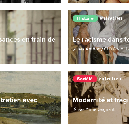
entretien
Histoire
sances en train de
Le racisme dans t
Anthony GUYON
et
L
PAR
entretien
Société
ntretien avec
Modernité et fragi
Anne Gagnant
PAR