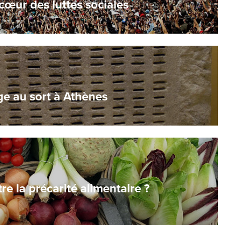
cœur des luttes sociales
ge au sort à Athènes
 la précarité alimentaire ?