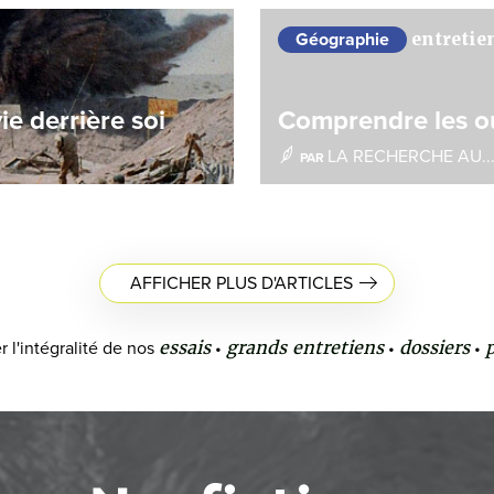
entretie
Géographie
e derrière soi
Comprendre les ou
LA RECHERCHE AU..
PAR
AFFICHER PLUS D'ARTICLES
essais
grands entretiens
dossiers
r l'intégralité de nos
•
•
•