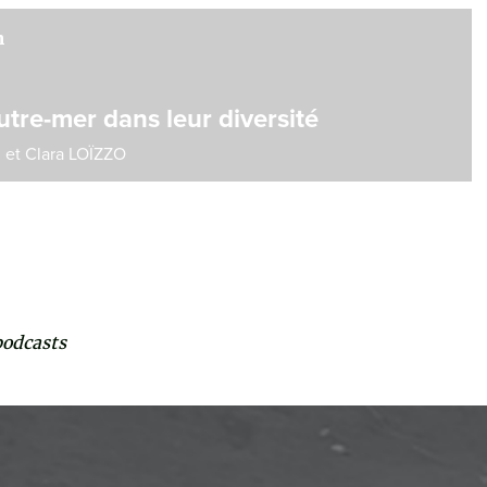
n
tre-mer dans leur diversité
.
et
Clara LOÏZZO
podcasts