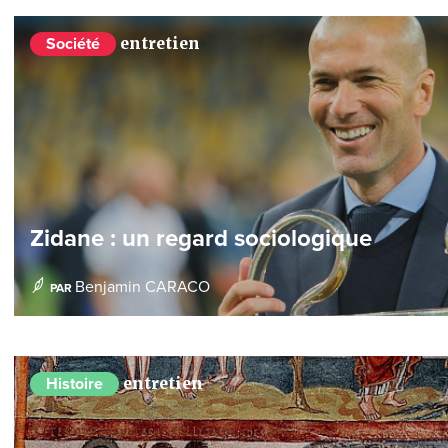
entretien
Société
Zidane : un regard sociologique
Benjamin CARACO
PAR
entretien
Histoire