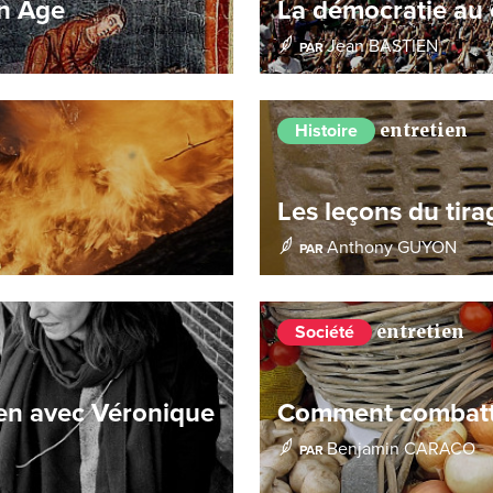
en Âge
La démocratie au 
Jean BASTIEN
PAR
entretien
Histoire
Les leçons du tira
Anthony GUYON
PAR
entretien
Société
ien avec Véronique
Comment combattre
Benjamin CARACO
PAR