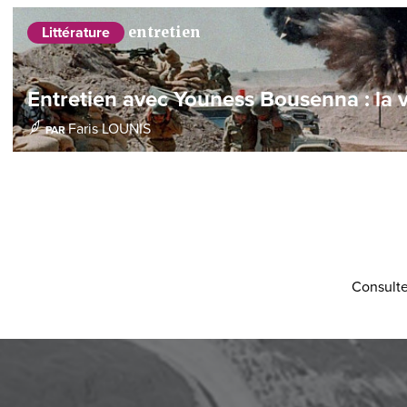
entretien
Littérature
Entretien avec Youness Bousenna : la vi
Faris LOUNIS
PAR
Consulte