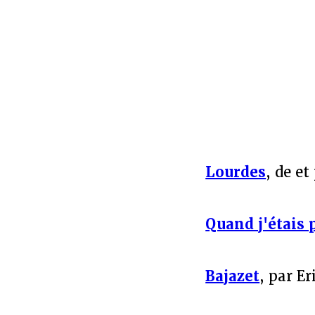
Lourdes
, de et
Quand j'étais p
Bajazet
, par Er