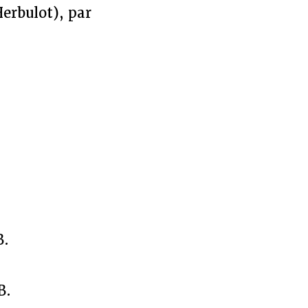
Herbulot), par
B.
B.