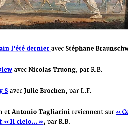
ain l'été dernier
avec
Stéphane Braunsch
view
avec
Nicolas Truong
, par R.B.
y S
avec
Julie Brochen
, par L.F.
n
et
Antonio Tagliarini
reviennent sur
« C
 « Il cielo... »
,
par R.B.