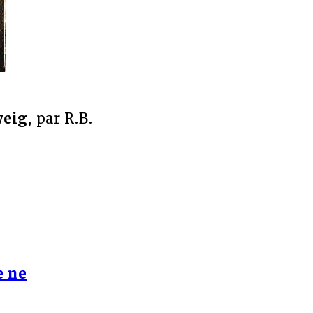
weig
, par R.B.
e ne