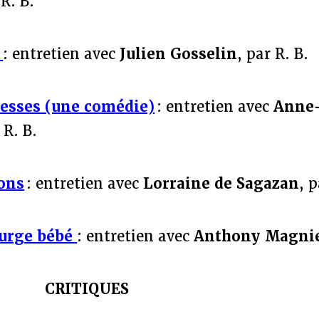
 R. B.
6
: entretien avec
Julien Gosselin
, par R. B.
tesses (une comédie)
: entretien avec
Anne-
 R. B.
ons
: entretien avec
Lorraine de Sagazan
, p
urge bébé
: entretien avec
Anthony Magni
CRITIQUES