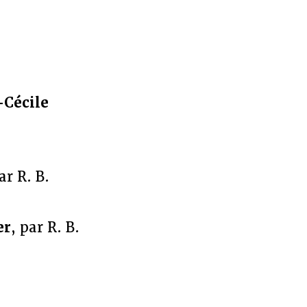
Cécile
ar R. B.
er
, par R. B.