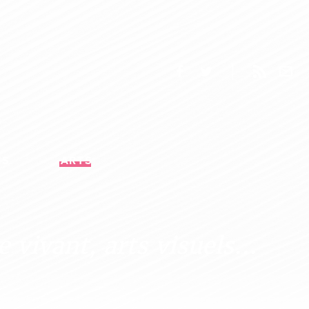
ES
ARTS
 vivant, arts visuels...