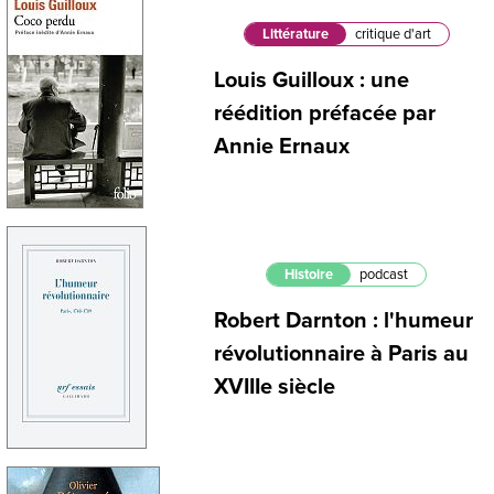
Littérature
critique d'art
Louis Guilloux : une
réédition préfacée par
Annie Ernaux
Histoire
podcast
Robert Darnton : l'humeur
révolutionnaire à Paris au
XVIIIe siècle