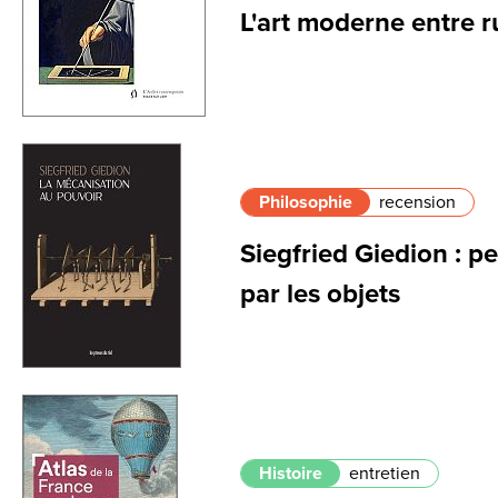
L'art moderne entre r
Philosophie
recension
Siegfried Giedion : p
par les objets
Histoire
entretien