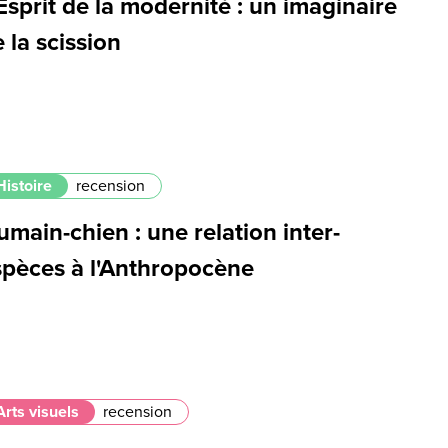
Esprit de la modernité : un imaginaire
 la scission
Histoire
recension
main-chien : une relation inter-
spèces à l'Anthropocène
Arts visuels
recension