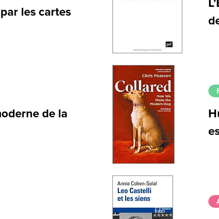
L’
ar les cartes
de
moderne de la
Hu
e