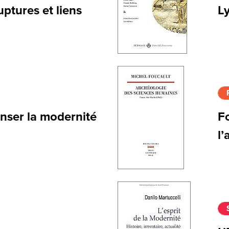
uptures et liens
Ly
enser la modernité
Fo
l’