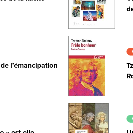
d
é de l’émancipation
T
R
e » est-elle
U