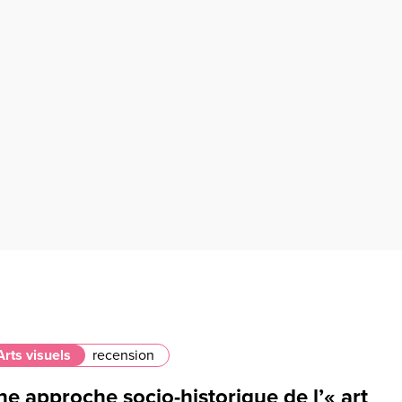
Arts visuels
recension
e approche socio-historique de l’« art