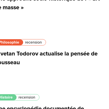
e masse »
Philosophie
recension
zvetan Todorov actualise la pensée de
ousseau
Histoire
recension
ne encyclopédie documentée de