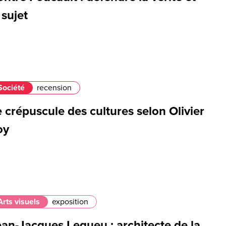
 sujet
Société
recension
 crépuscule des cultures selon Olivier
oy
Arts visuels
exposition
ean-Jacques Lequeu : architecte de la