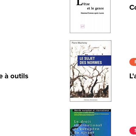
C
 à outils
L'