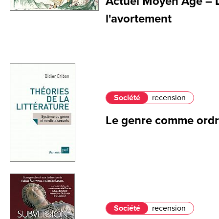
Actuel Moyen Âge – L
l'avortement
Société
recension
Le genre comme ordre
Société
recension