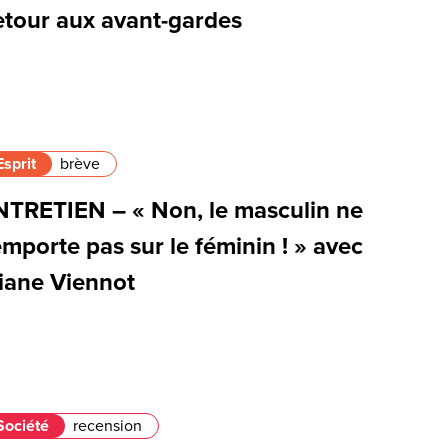
etour aux avant-gardes
Esprit
brève
NTRETIEN – « Non, le masculin ne
emporte pas sur le féminin ! » avec
liane Viennot
Société
recension