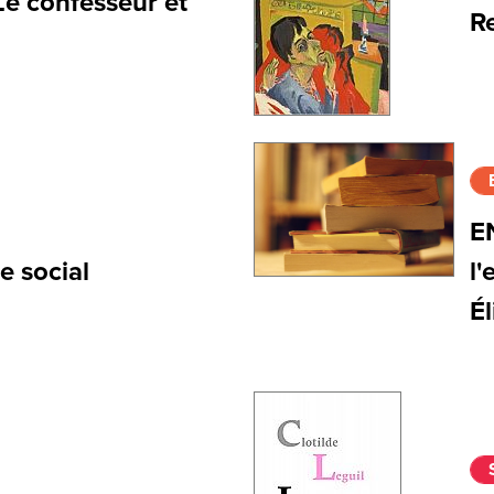
e confesseur et
R
E
 social
l'
É