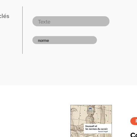
clés
Co