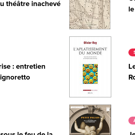
du théâtre inachevé
le
ise : entretien
Le
Signoretto
R
ous le feu de la
J