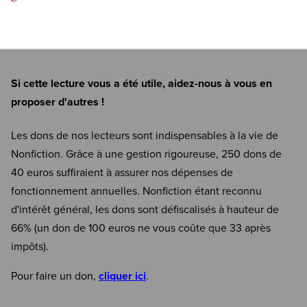
Si cette lecture vous a été utile, aidez-nous à vous en
proposer d'autres !
Les dons de nos lecteurs sont indispensables à la vie de
Nonfiction. Grâce à une gestion rigoureuse, 250 dons de
40 euros suffiraient à assurer nos dépenses de
fonctionnement annuelles. Nonfiction étant reconnu
d'intérêt général, les dons sont défiscalisés à hauteur de
66% (un don de 100 euros ne vous coûte que 33 après
impôts).
Pour faire un don,
cliquer ici
.