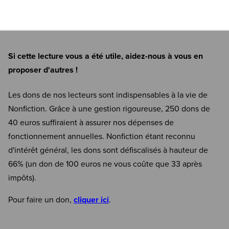
Si cette lecture vous a été utile, aidez-nous à vous en
proposer d'autres !
Les dons de nos lecteurs sont indispensables à la vie de
Nonfiction. Grâce à une gestion rigoureuse, 250 dons de
40 euros suffiraient à assurer nos dépenses de
fonctionnement annuelles. Nonfiction étant reconnu
d'intérêt général, les dons sont défiscalisés à hauteur de
66% (un don de 100 euros ne vous coûte que 33 après
impôts).
Pour faire un don,
cliquer ici
.