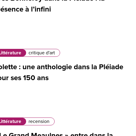
ésence à l’infini
Littérature
critique d'art
lette : une anthologie dans la Pléiade
our ses 150 ans
Littérature
recension
 Le Grand Meaulnes » entre dans la