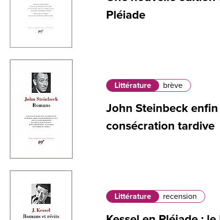
Pléiade
Littérature
brève
John Steinbeck enfin 
consécration tardive
Littérature
recension
Kessel en Pléiade : le