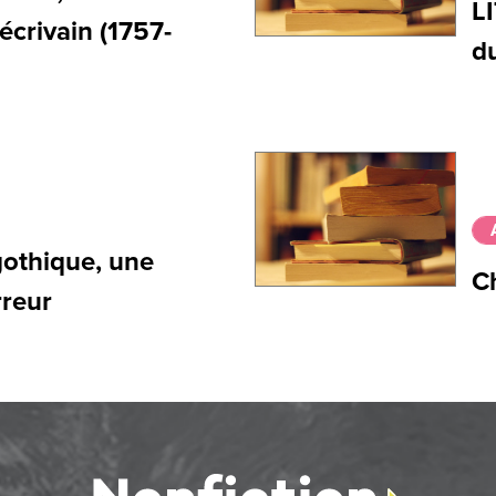
L
 écrivain (1757-
d
othique, une
C
rreur