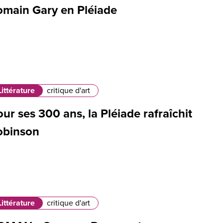
omain Gary en Pléiade
Littérature
critique d'art
ur ses 300 ans, la Pléiade rafraîchit
obinson
Littérature
critique d'art