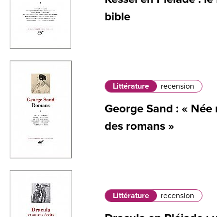
bible
Littérature
recension
George Sand : « Née r
des romans »
Littérature
recension