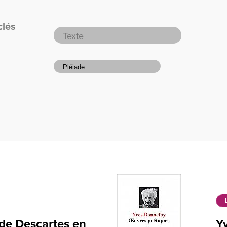
clés
 de Descartes en
Yv