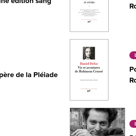
une édition sang
R
Po
 père de la Pléiade
R