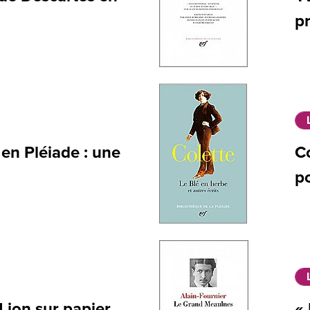
pr
en Pléiade : une
Co
p
 Lion sur papier
«