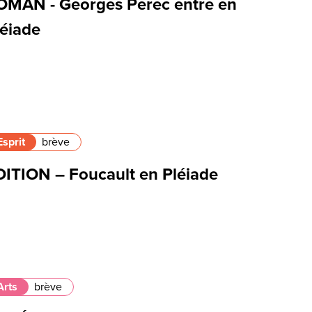
OMAN - Georges Perec entre en
léiade
Esprit
brève
DITION – Foucault en Pléiade
Arts
brève