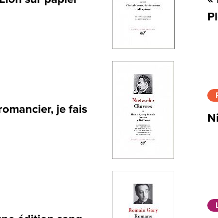
P
omancier, je fais
N