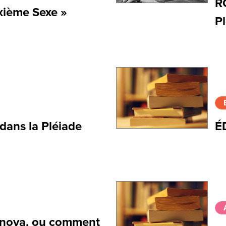
R
xième Sexe »
P
ans la Pléiade
É
nova, ou comment