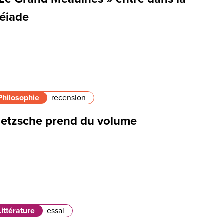
léiade
Philosophie
recension
ietzsche prend du volume
Littérature
essai