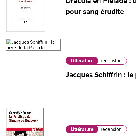
Dracula en Pléiade : 
pour sang érudite
Littérature
recension
Jacques Schiffrin : le
Littérature
recension