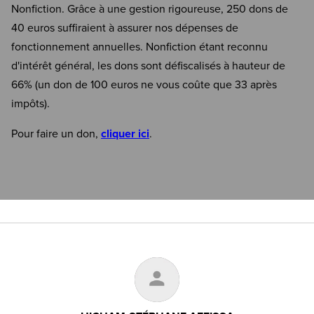
Nonfiction. Grâce à une gestion rigoureuse, 250 dons de
40 euros suffiraient à assurer nos dépenses de
fonctionnement annuelles. Nonfiction étant reconnu
d'intérêt général, les dons sont défiscalisés à hauteur de
66% (un don de 100 euros ne vous coûte que 33 après
impôts).
Pour faire un don,
cliquer ici
.