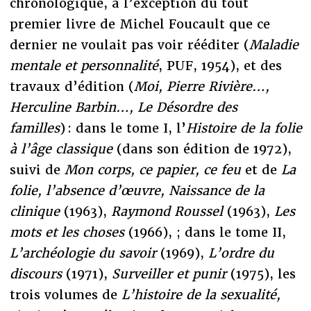
chronologique, à l’exception du tout
premier livre de Michel Foucault que ce
dernier ne voulait pas voir rééditer (
Maladie
mentale et personnalité
, PUF, 1954), et des
travaux d’édition (
Moi, Pierre Rivière…,
Herculine Barbin…, Le Désordre des
familles
) : dans le tome I, l’
Histoire de la folie
à l’âge classique
(dans son édition de 1972),
suivi de
Mon corps, ce papier, ce feu
et de
La
folie, l’absence d’œuvre, Naissance de la
clinique
(1963),
Raymond Roussel
(1963),
Les
mots et les choses
(1966), ; dans le tome II,
L’archéologie du savoir
(1969),
L’ordre du
discours
(1971),
Surveiller et punir
(1975), les
trois volumes de
L’histoire de la sexualité,