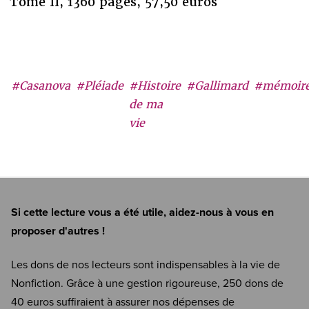
Tome II, 1360 pages, 57,50 euros
#Casanova
#Pléiade
#Histoire
#Gallimard
#mémoir
de ma
vie
Si cette lecture vous a été utile, aidez-nous à vous en
proposer d'autres !
Les dons de nos lecteurs sont indispensables à la vie de
Nonfiction. Grâce à une gestion rigoureuse, 250 dons de
40 euros suffiraient à assurer nos dépenses de