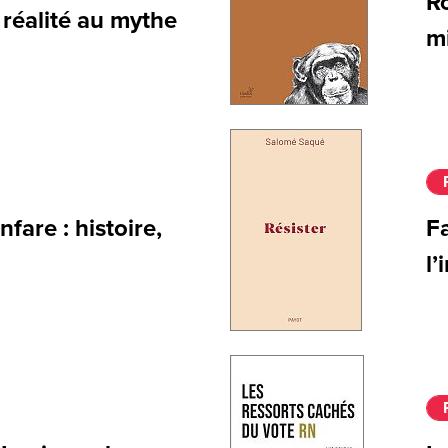
R
 réalité au mythe
m
fare : histoire,
Fa
l’