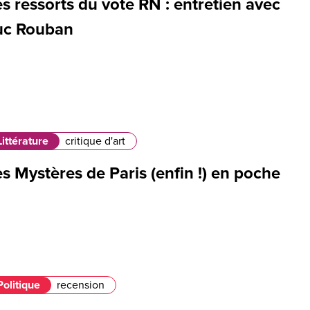
s ressorts du vote RN : entretien avec
uc Rouban
Littérature
critique d'art
s Mystères de Paris (enfin !) en poche
Politique
recension