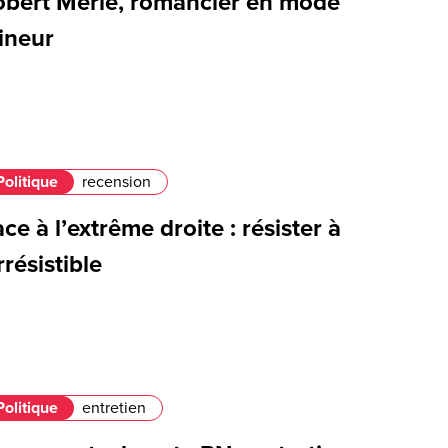
obert Merle, romancier en mode
ineur
Politique
recension
ce à l’extrême droite : résister à
irrésistible
Politique
entretien