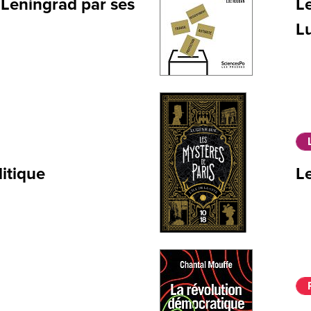
e Leningrad par ses
Le
L
litique
Le