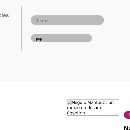
clés
N