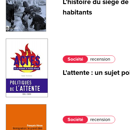
L’histoire du siège d
habitants
Société
recension
L'attente : un sujet po
Société
recension