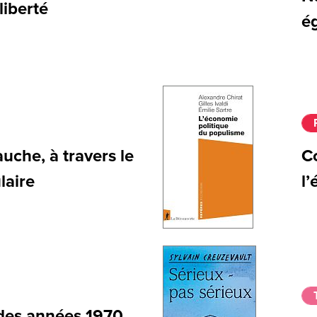
liberté
é
uche, à travers le
C
laire
l
des années 1970