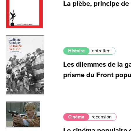
La plèbe, principe de 
Histoire
entretien
Les dilemmes de la ga
prisme du Front popu
Cinéma
recension
Le cinéma populaire 