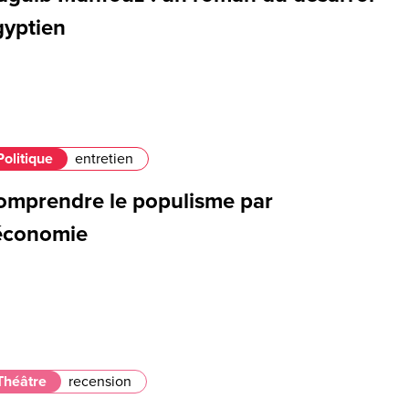
gyptien
Politique
entretien
omprendre le populisme par
’économie
Théâtre
recension