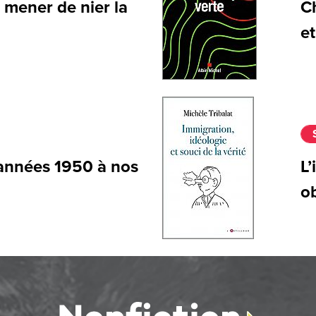
 mener de nier la
C
et
 années 1950 à nos
L’
ob