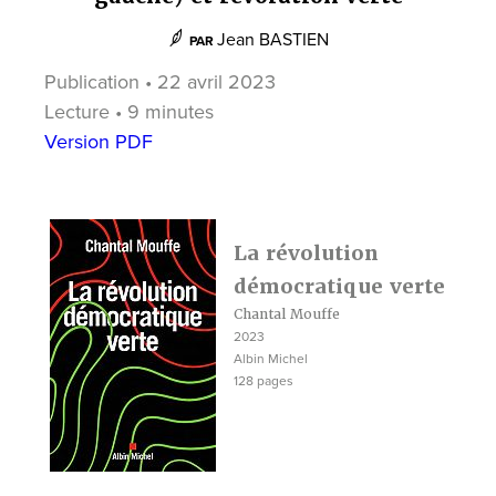
Jean BASTIEN
PAR
Publication • 22 avril 2023
Lecture • 9 minutes
Version PDF
La révolution
démocratique verte
Chantal Mouffe
2023
Albin Michel
128 pages