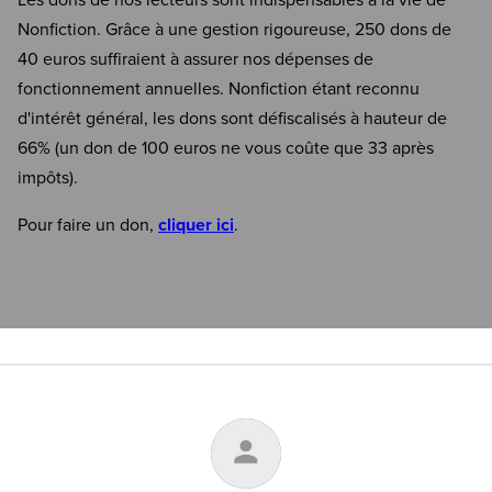
Les dons de nos lecteurs sont indispensables à la vie de
Nonfiction. Grâce à une gestion rigoureuse, 250 dons de
40 euros suffiraient à assurer nos dépenses de
fonctionnement annuelles. Nonfiction étant reconnu
d'intérêt général, les dons sont défiscalisés à hauteur de
66% (un don de 100 euros ne vous coûte que 33 après
impôts).
Pour faire un don,
cliquer ici
.