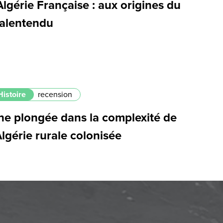
Algérie Française : aux origines du
alentendu
Histoire
recension
ne plongée dans la complexité de
Algérie rurale colonisée