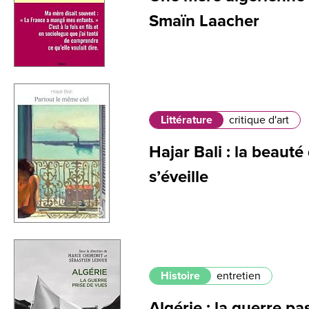
Smaïn Laacher
Littérature
critique d'art
Hajar Bali : la beauté 
s’éveille
Histoire
entretien
Algérie : la guerre pa