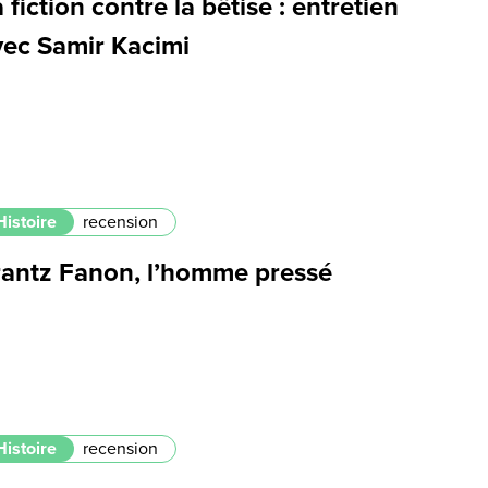
 fiction contre la bêtise : entretien
vec Samir Kacimi
Histoire
recension
rantz Fanon, l’homme pressé
Histoire
recension