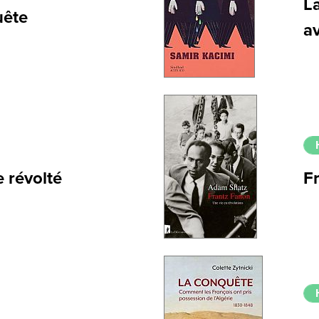
La
uête
a
 révolté
F