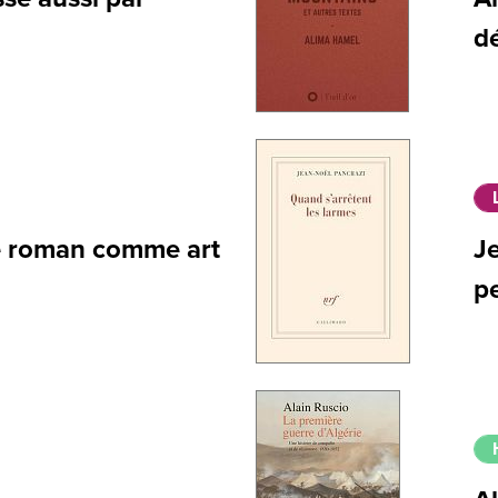
d
le roman comme art
J
p