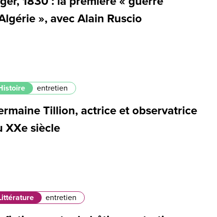
ger, 1830 : la première « guerre
Algérie », avec Alain Ruscio
Histoire
entretien
rmaine Tillion, actrice et observatrice
u XXe siècle
Littérature
entretien