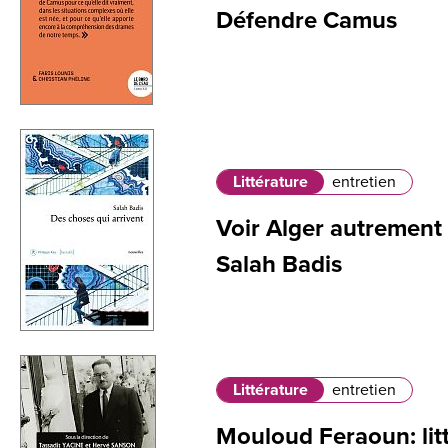
Défendre Camus
Littérature
entretien
Voir Alger autrement 
Salah Badis
Littérature
entretien
Mouloud Feraoun: litt