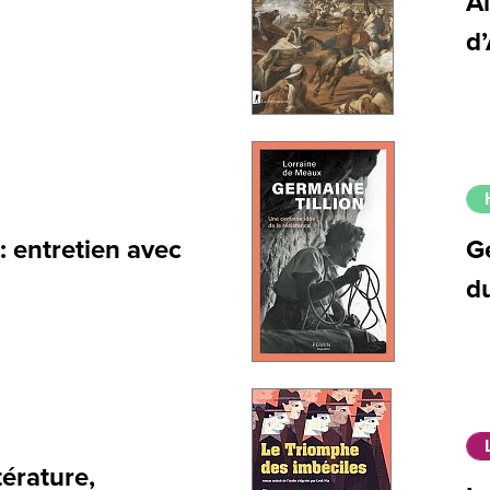
Al
d’
: entretien avec
Ge
d
érature,