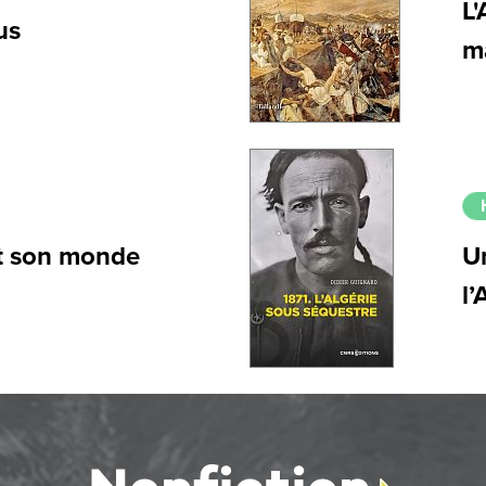
L'
us
m
t son monde
U
l’