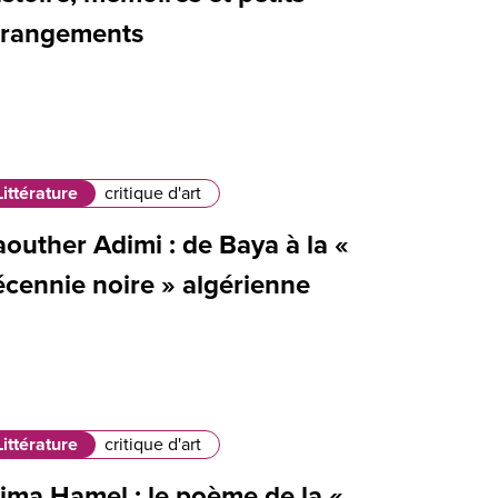
rrangements
Littérature
critique d'art
outher Adimi : de Baya à la «
écennie noire » algérienne
Littérature
critique d'art
lima Hamel : le poème de la «