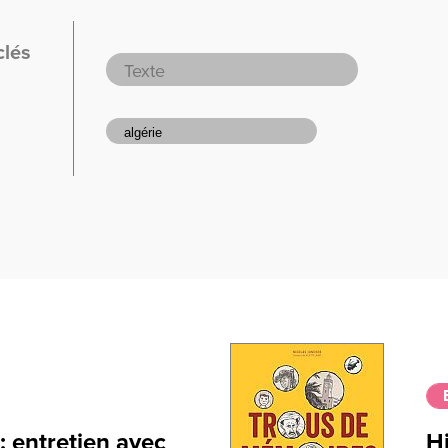
clés
: entretien avec
Hi