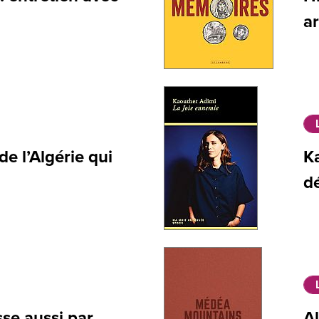
a
de l’Algérie qui
Ka
d
sse aussi par
A