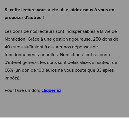
Si cette lecture vous a été utile, aidez-nous à vous en
proposer d'autres !
Les dons de nos lecteurs sont indispensables à la vie de
Nonfiction. Grâce à une gestion rigoureuse, 250 dons de
40 euros suffiraient à assurer nos dépenses de
fonctionnement annuelles. Nonfiction étant reconnu
d'intérêt général, les dons sont défiscalisés à hauteur de
66% (un don de 100 euros ne vous coûte que 33 après
impôts).
Pour faire un don,
cliquer ici
.