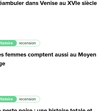
éambuler dans Venise au XVIe siècle
Histoire
recension
es femmes comptent aussi au Moyen
ge
Histoire
recension
 peste noire : une histoire totale et