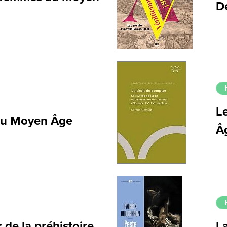
D
L
 au Moyen Âge
Â
de la préhistoire
La