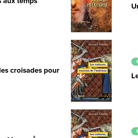
s aux temps
U
des croisades pour
Le