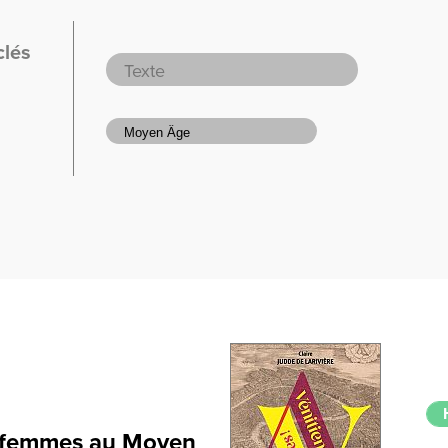
clés
s femmes au Moyen