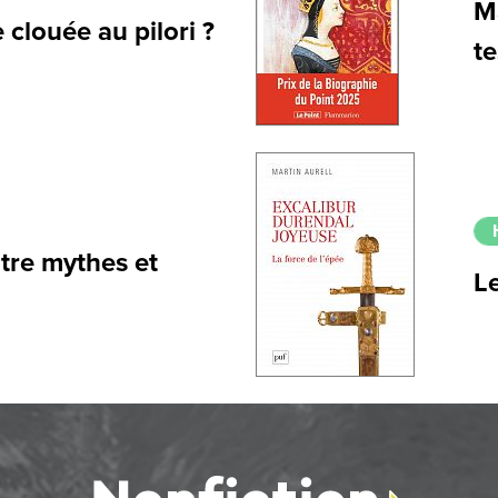
Ma
 clouée au pilori ?
te
tre mythes et
L