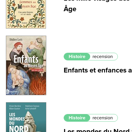
Âge
Histoire
recension
Enfants et enfances
Histoire
recension
Les mondes du Nord : 