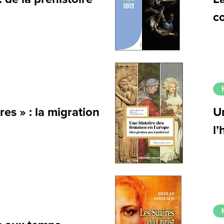
c
es » : la migration
U
l