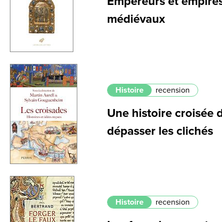
Empereurs et empire
médiévaux
Histoire
recension
Une histoire croisée 
dépasser les clichés
Histoire
recension