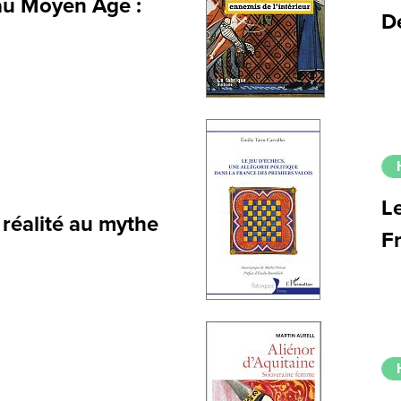
au Moyen Âge :
De
Le
 réalité au mythe
F