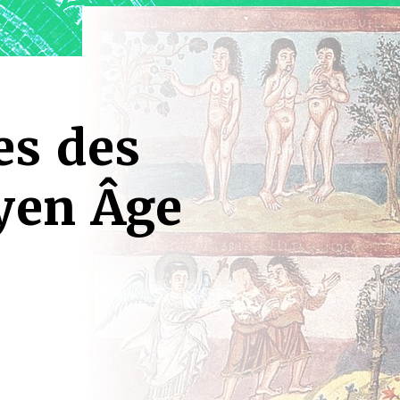
es des
yen Âge