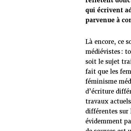
reflètent donc
qui écrivent a
parvenue à con
Là encore, ce s
médiévistes : t
soit le sujet tr
fait que les fe
féminisme médié
d’écriture diff
travaux actuel
différentes sur
évidemment pas 