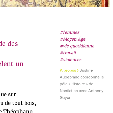
#femmes
#Moyen Âge
de des
#vie quotidienne
#travail
#violences
èlent un
À propos
Justine
Audebrand coordonne le
pôle « Histoire » de
Nonfiction avec Anthony
nue sur
Guyon.
u de tout bois,
ice Théophano,