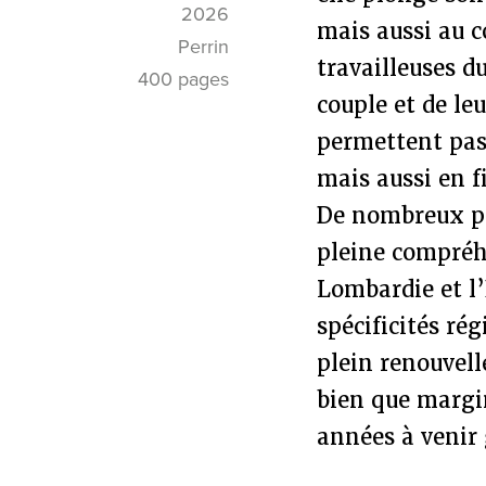
2026
mais aussi au c
Perrin
travailleuses d
400 pages
couple et de leu
permettent pas
mais aussi en f
De nombreux por
pleine compréhe
Lombardie et l
spécificités ré
plein renouvell
bien que margi
années à venir 