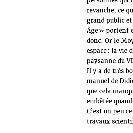
personnes qui o
revanche, ce qu
grand public e
Âge » portent e
donc. Or le Moy
espace : la vie
paysanne du V
Il y a de très 
manuel de Didi
que cela manqua
embêtée quand 
C’est un peu ce 
travaux scienti