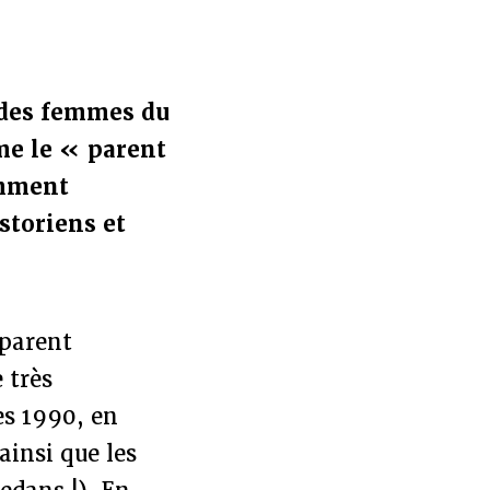
e des femmes du
me le « parent
ment
storiens et
 parent
 très
es 1990, en
ainsi que les