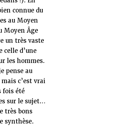
dedans !). En
 bien connue du
mmes au Moyen
 du Moyen Âge
e un très vaste
e celle d’une
our les hommes.
je pense au
mais c’est vrai
 fois été
s sur le sujet…
de très bons
ne synthèse.