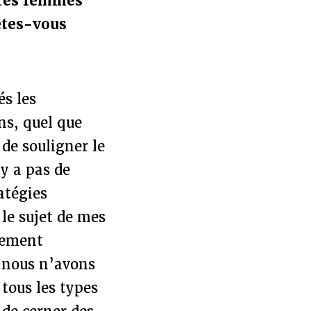
ares femmes
êtes-vous
és les
ons, quel que
 de souligner le
’y a pas de
atégies
 le sujet de mes
lement
, nous n’avons
tous les types