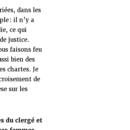
riées, dans les
e : il n’y a
ie, ce qui
e justice.
ous faisons feu
ussi bien des
es chartes. Je
 croisement de
se sur les
s du clergé et