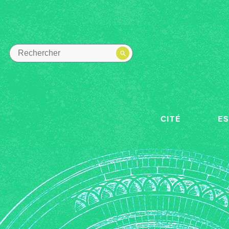
CITÉ
E