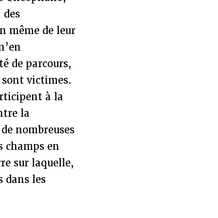
, des
ein même de leur
 n’en
é de parcours,
 sont victimes.
ticipent à la
ntre la
t de nombreuses
es champs en
e sur laquelle,
 dans les