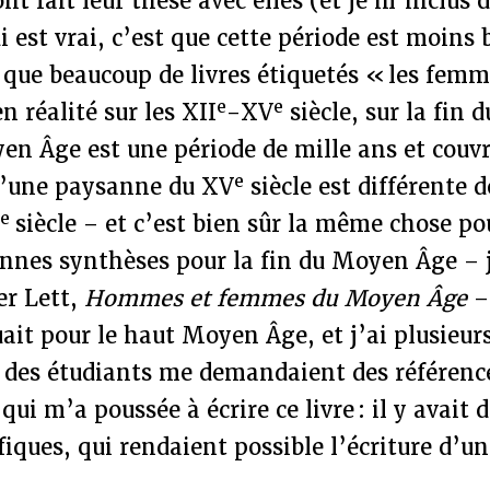
nt fait leur thèse avec elles (et je m’inclus 
i est vrai, c’est que cette période est moins
t que beaucoup de livres étiquetés « les fe
e
e
n réalité sur les XII
-XV
siècle, sur la fin
en Âge est une période de mille ans et couvr
e
 d’une paysanne du XV
siècle est différente d
e
I
siècle – et c’est bien sûr la même chose p
bonnes synthèses pour la fin du Moyen Âge – 
er Lett,
Hommes et femmes du Moyen Âge
– 
it pour le haut Moyen Âge, et j’ai plusieurs
des étudiants me demandaient des référence
qui m’a poussée à écrire ce livre : il y avait 
fiques, qui rendaient possible l’écriture d’u