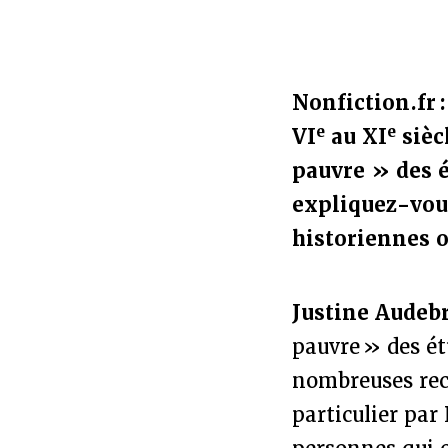
Nonfiction.fr 
e
e
VI
au XI
sièc
pauvre » des 
expliquez-vous
historiennes 
Justine Audeb
pauvre » des étu
nombreuses rec
particulier par