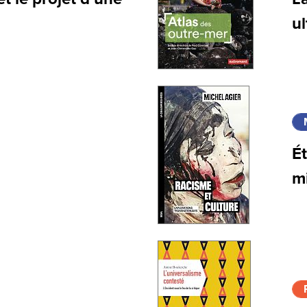
u
Ét
m