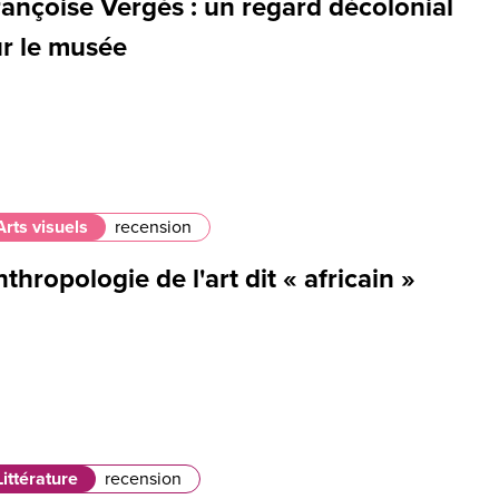
ançoise Vergès : un regard décolonial
ur le musée
Arts visuels
recension
thropologie de l'art dit « africain »
Littérature
recension