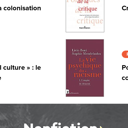
a colonisation
Cr
culture » : le
P
e
co