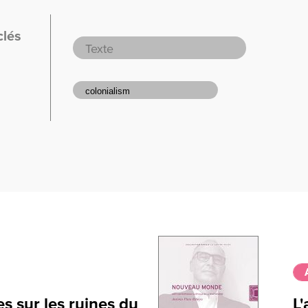
clés
s sur les ruines du
L