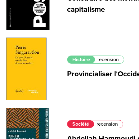
capitalisme
Histoire
recension
Provincialiser l'Occid
Société
recension
Abdellah Hammoudi et