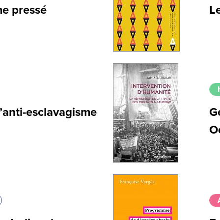
me pressé
Le
’anti-esclavagisme
Ge
O