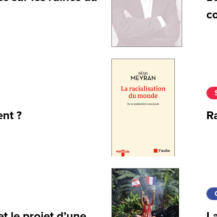
co
ent ?
Ra
 le projet d’une
La