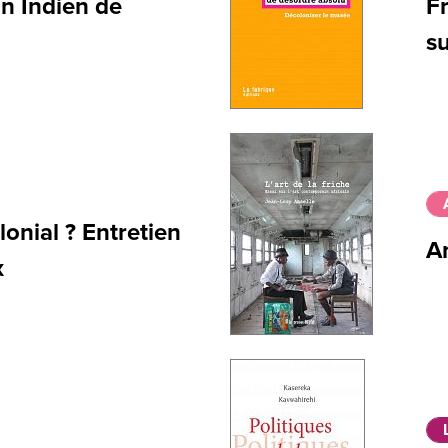
un Indien de
Fr
s
lonial ? Entretien
An
x