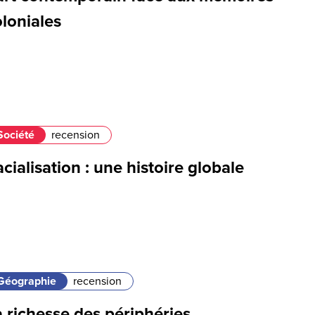
loniales
Société
recension
cialisation : une histoire globale
Géographie
recension
 richesse des périphéries