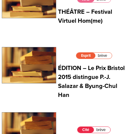
THÉÂTRE – Festival
Virtuel Hom(me)
Esprit
brève
ÉDITION – Le Prix Bristol
2015 distingue P.-J.
Salazar & Byung-Chul
Han
Cité
brève