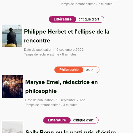
Temps de lecture estimé • 7 minutes
Littérature
critique d'art
Philippe Herbet et l'ellipse de la
rencontre
Date de publication • 19 septembre 2022
Temps de lecture estimé • 8 minutes
Philosophie
essai
Maryse Emel, rédactrice en
philosophie
Date de publication • 16 septembre 2022
Temps de lecture estimé • 3 minutes
Littérature
critique d'art
Sally Bonn ou le parti pris d'écrire