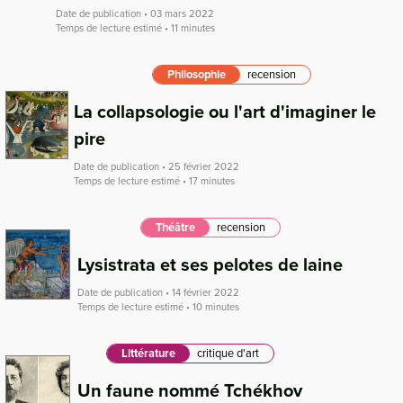
Date de publication • 03 mars 2022
Temps de lecture estimé • 11 minutes
Philosophie
recension
La collapsologie ou l'art d'imaginer le
pire
Date de publication • 25 février 2022
Temps de lecture estimé • 17 minutes
Théâtre
recension
Lysistrata et ses pelotes de laine
Date de publication • 14 février 2022
Temps de lecture estimé • 10 minutes
Littérature
critique d'art
Un faune nommé Tchékhov