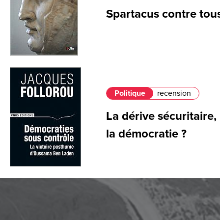
Spartacus contre tou
Politique
recension
La dérive sécuritair
la démocratie ?