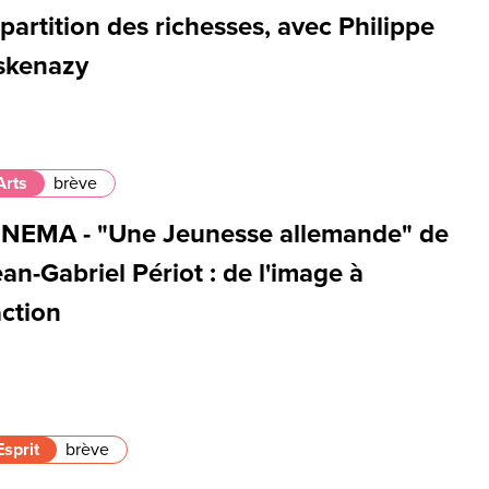
partition des richesses, avec Philippe
skenazy
Arts
brève
INEMA - "Une Jeunesse allemande" de
an-Gabriel Périot : de l'image à
action
Esprit
brève