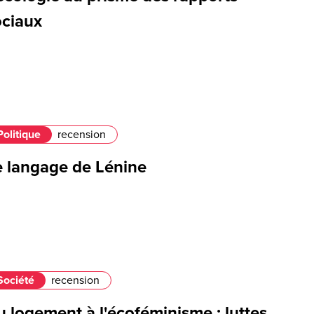
ociaux
Politique
recension
e langage de Lénine
Société
recension
 logement à l'écoféminisme : luttes