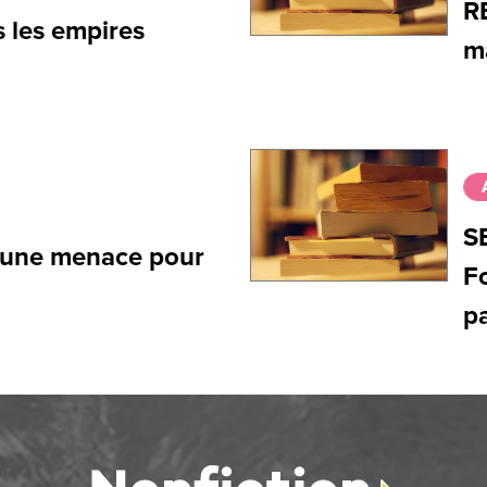
R
s les empires
ma
S
e, une menace pour
F
p