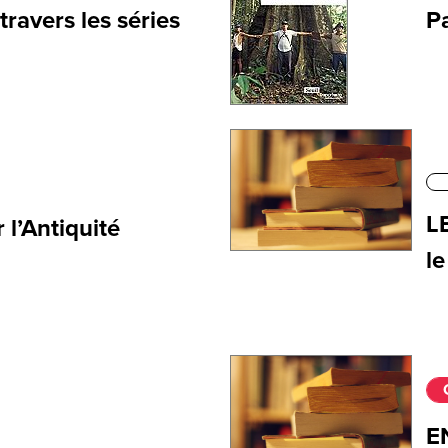
travers les séries
P
LE
 l’Antiquité
le
E