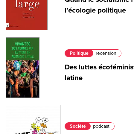
l’écologie politique
Politique
recension
Des luttes écofémini
latine
Société
podcast