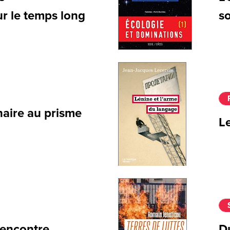
r le temps long
s
naire au prisme
L
rencontre
Du