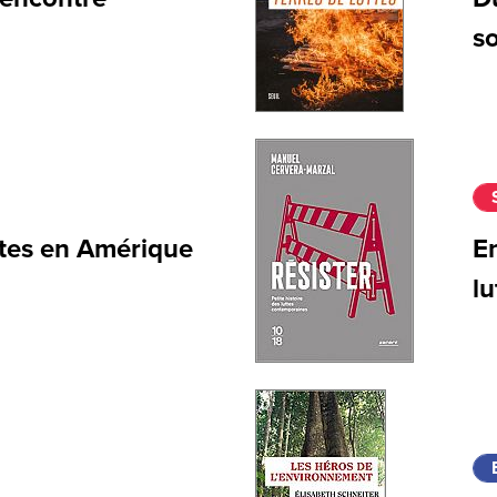
so
stes en Amérique
En
lu