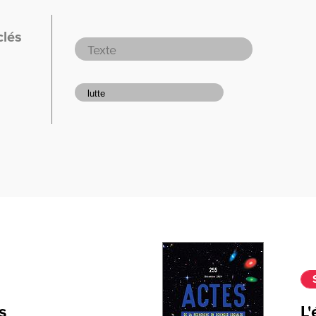
clés
s
L'