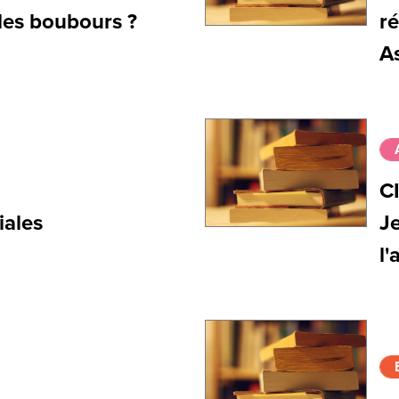
les boubours ?
ré
A
C
iales
Je
l'