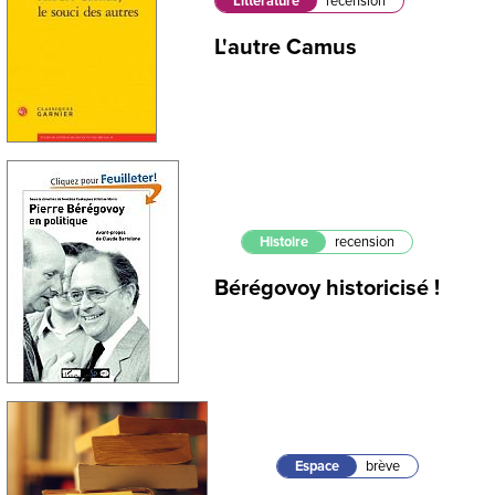
Littérature
recension
L'autre Camus
Histoire
recension
Bérégovoy historicisé !
Espace
brève