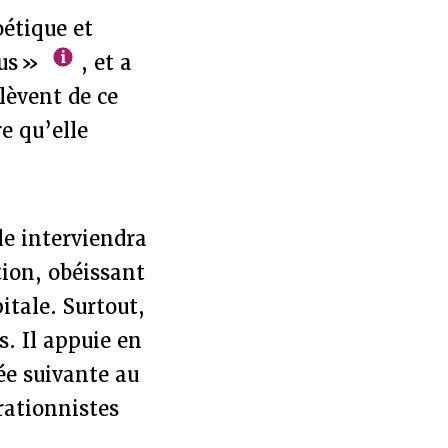
oétique et
mus »
, et a
lèvent de ce
e qu’elle
le interviendra
tion, obéissant
itale. Surtout,
s. Il appuie en
née suivante au
rationnistes