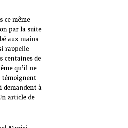
ans ce même
on par la suite
mbé aux mains
si rappelle
s centaines de
même qu’il ne
n témoignent
qui demandent à
Un article de