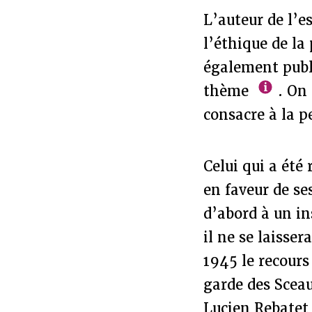
L’auteur de l’e
l’éthique de l
également publi
thème
. On 
consacre à la p
Celui qui a été
en faveur de se
d’abord à un ins
il ne se laisser
1945 le recours
garde des Sceau
Lucien Rebatet