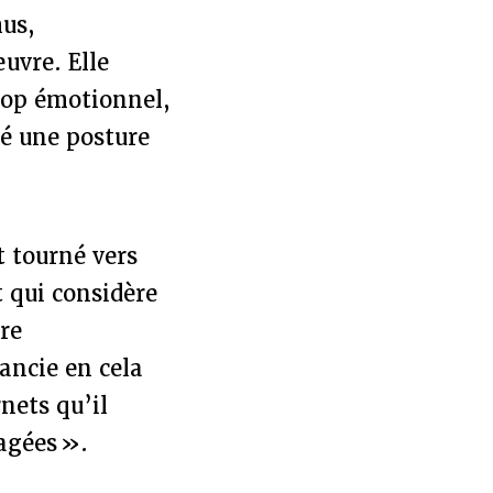
mus,
uvre. Elle
rop émotionnel,
té une posture
 tourné vers
et qui considère
re
tancie en cela
nets qu’il
agées ».