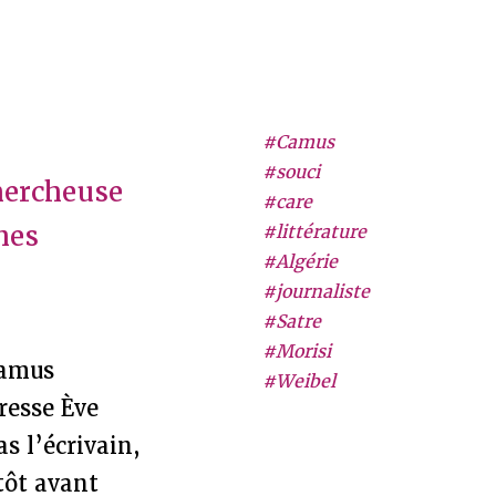
#Camus
#souci
hercheuse
#care
mes
#littérature
#Algérie
#journaliste
#Satre
#Morisi
Camus
#Weibel
resse Ève
as l’écrivain,
tôt avant