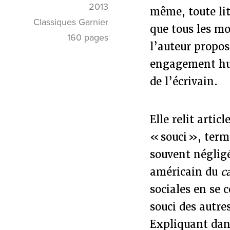
2013
même, toute lit
Classiques Garnier
que tous les mo
160 pages
l’auteur propos
engagement huma
de l’écrivain.
Elle relit artic
« souci », term
souvent négligé
américain du
c
sociales en se 
souci des autre
Expliquant dans