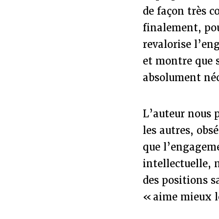
de façon très c
finalement, pou
revalorise l’e
et montre que s
absolument néce
L’auteur nous 
les autres, obsé
que l’engagemen
intellectuelle,
des positions s
« aime mieux l