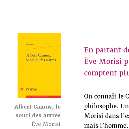
En partant d
Ève Morisi 
comptent pl
On connaît le 
philosophe. Un 
Albert Camus, le
souci des autres
Morisi dans l’es
Ève Morisi
mais l’homme. 