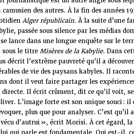
 journalistique est un autre angle sous leq
i camusien des autres. À la fin des années 1
uotidien
Alger républicain
. À la suite d’une f
bylie, passée sous silence par les médias d
se lance dans une longue enquête sur le terr
 sous le titre
Misères de la Kabylie
. Dans cet
us décrit l’extrême pauvreté qu’il a découver
rables de vie des paysans kabyles. Il raconte
ns dont il veut faire partager les expérience
 directe. Il écrit crûment, dit ce qu’il voit, s
liver. L’image forte est son unique souci : il 
voquer, plus que pour analyser. C’est qu’il a
 vécu d’autrui », écrit Morisi. À cet égard, l
lui qui parle est fondamentale. Qui est-il, ce