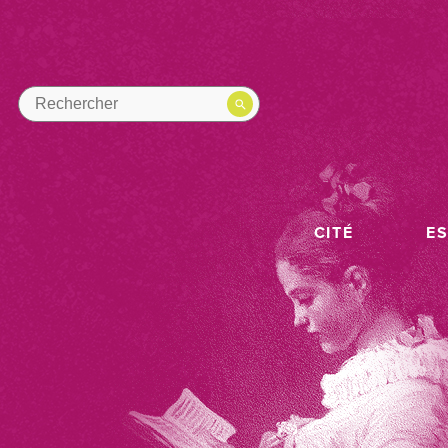
CITÉ
E