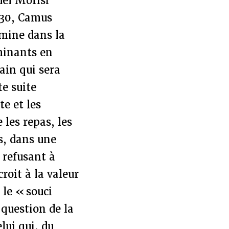
uel Morisi
930, Camus
amine dans la
ominants en
ain qui sera
te suite
te et les
 les repas, les
s, dans une
e refusant à
croit à la valeur
 le « souci
a question de la
lui qui, du