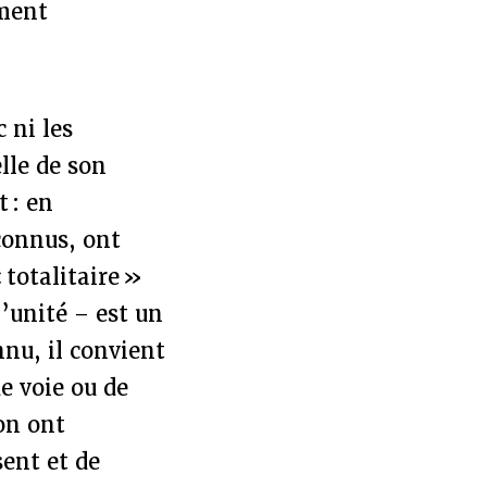
ement
 ni les
lle de son
 : en
connus, ont
totalitaire »
’unité – est un
nu, il convient
de voie ou de
ion ont
sent et de