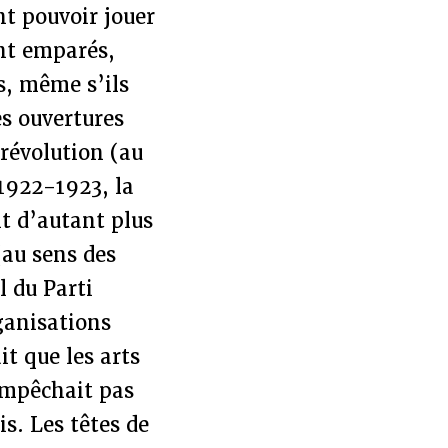
nt pouvoir jouer
ont emparés,
s, même s’ils
es ouvertures
 révolution (au
 1922-1923, la
nt d’autant plus
(au sens des
l du Parti
ganisations
ait que les arts
’empêchait pas
is. Les têtes de