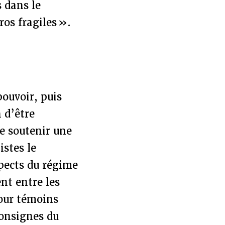
s dans le
os fragiles ».
ouvoir, puis
 d’être
e soutenir une
istes le
spects du régime
ent entre les
pour témoins
consignes du