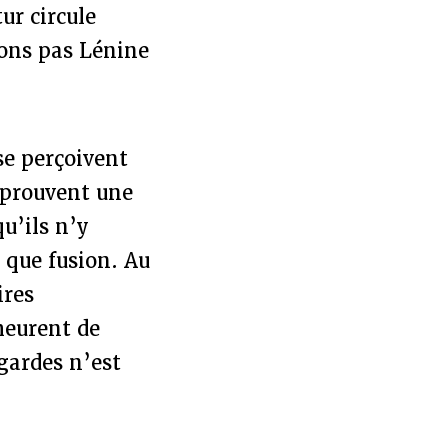
ur circule
ions pas Lénine
se perçoivent
éprouvent une
qu’ils n’y
 que fusion. Au
ires
meurent de
-gardes n’est