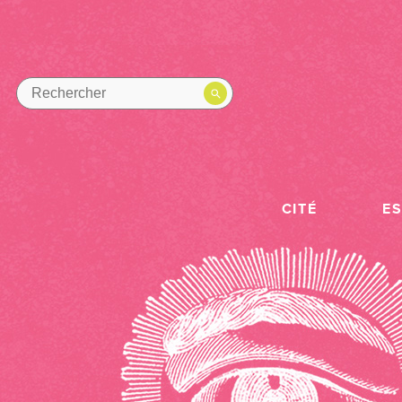
CITÉ
E