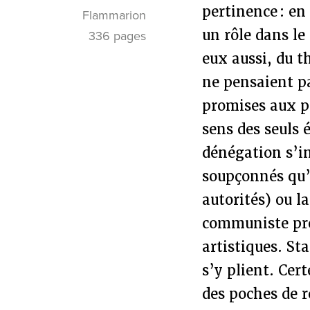
pertinence : en
Flammarion
un rôle dans le
336 pages
eux aussi, du t
ne pensaient pa
promises aux pl
sens des seuls 
dénégation s’in
soupçonnés qu’i
autorités) ou la
communiste pro
artistiques. Sta
s’y plient. Cer
des poches de ré