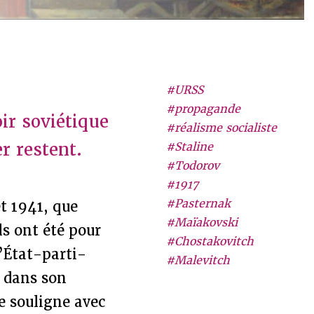
#URSS
#propagande
ir soviétique
#réalisme socialiste
r restent.
#Staline
#Todorov
#1917
#Pasternak
et 1941, que
#Maïakovski
ils ont été pour
#Chostakovitch
l’État-parti-
#Malevitch
 dans son
le souligne avec