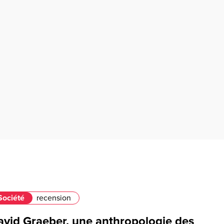
Société
recension
avid Graeber, une anthropologie des