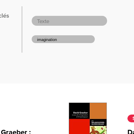
clés
 Graeber :
D