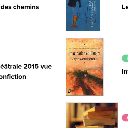
e des chemins
Le
éâtrale 2015 vue
I
onfiction