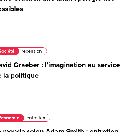
ossibles
Société
recension
vid Graeber : l’imagination au service
 la politique
Economie
entretien
e monde selon Adam Smith : entretien