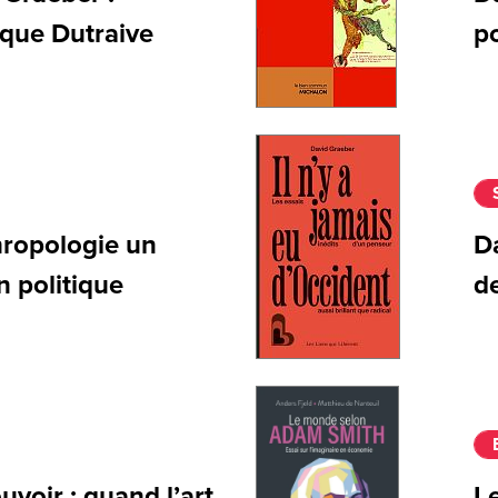
ique Dutraive
p
hropologie un
Da
n politique
de
uvoir : quand l’art
L