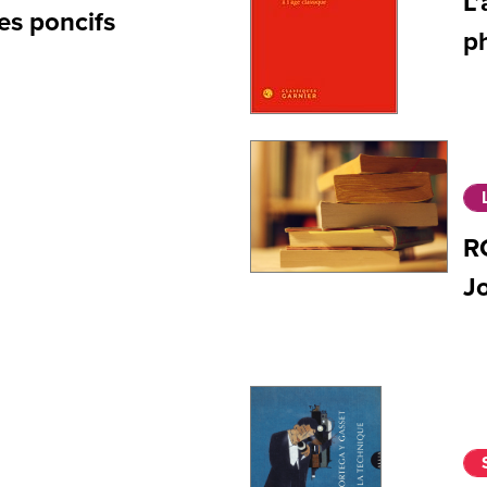
L
es poncifs
p
R
J