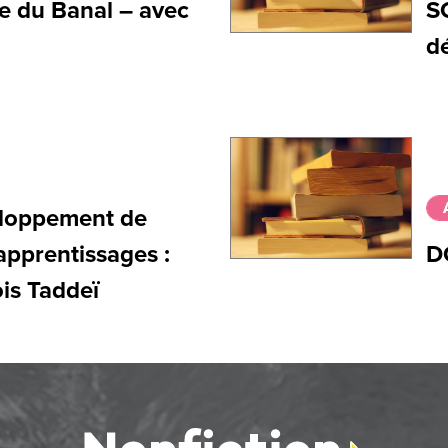
e du Banal – avec
S
d
eloppement de
 apprentissages :
D
is Taddeï