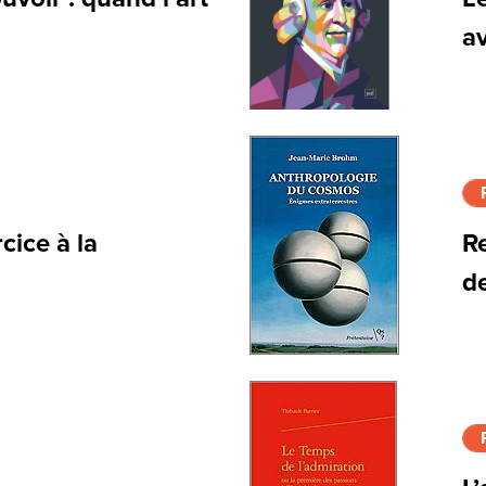
av
cice à la
R
de