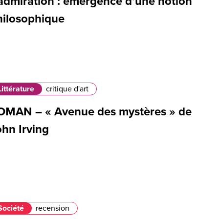
’admiration : émergence d’une notion
hilosophique
Littérature
critique d'art
OMAN – « Avenue des mystères » de
ohn Irving
Société
recension