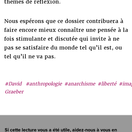
thèmes de réflexion.
Nous espérons que ce dossier contribuera à
faire encore mieux connaître une pensée à la
fois stimulante et discutée qui invite à ne
pas se satisfaire du monde tel qu’il est, ou
tel qu’il ne va pas.
#David
#anthropologie
#anarchisme
#liberté
#ima
Graeber
Si cette lecture vous a été utile, aidez-nous à vous en