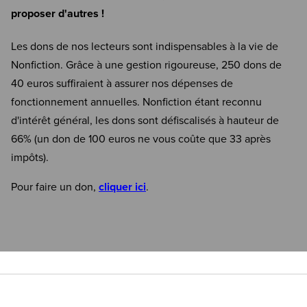
proposer d'autres !
Les dons de nos lecteurs sont indispensables à la vie de
Nonfiction. Grâce à une gestion rigoureuse, 250 dons de
40 euros suffiraient à assurer nos dépenses de
fonctionnement annuelles. Nonfiction étant reconnu
d'intérêt général, les dons sont défiscalisés à hauteur de
66% (un don de 100 euros ne vous coûte que 33 après
impôts).
Pour faire un don,
cliquer ici
.