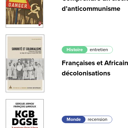
d’anticommunisme
Histoire
entretien
Françaises et Africai
décolonisations
Monde
recension