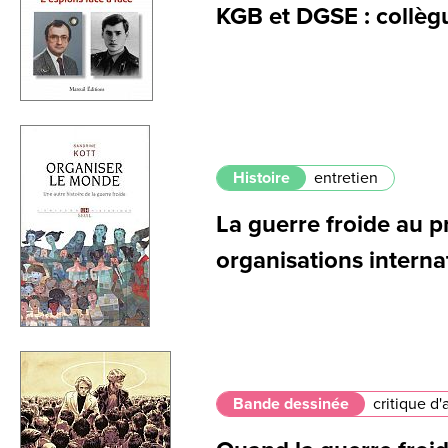
KGB et DGSE : collè
Histoire
entretien
La guerre froide au p
organisations interna
Bande dessinée
critique d'a