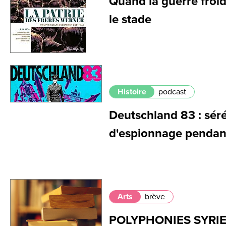
Quand la guerre froi
le stade
Histoire
podcast
Deutschland 83 : sér
d'espionnage pendant
Arts
brève
POLYPHONIES SYRIE