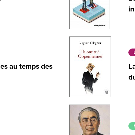
in
nes au temps des
L
d