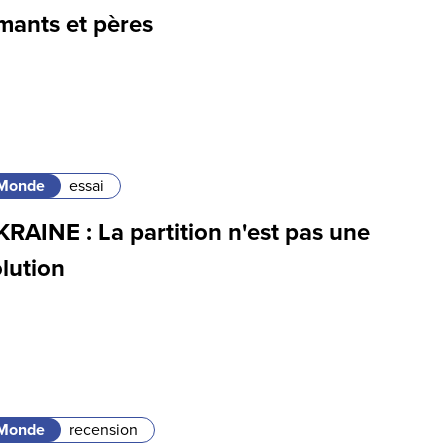
mants et pères
Monde
essai
RAINE : La partition n'est pas une
lution
Monde
recension