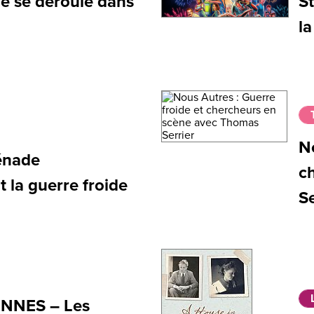
de se déroule dans
St
l
No
énade
c
 la guerre froide
Se
NNES – Les