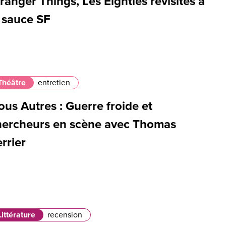
ranger Things, Les Eighties revisités à
a sauce SF
Théâtre
entretien
us Autres : Guerre froide et
hercheurs en scène avec Thomas
rrier
Littérature
recension