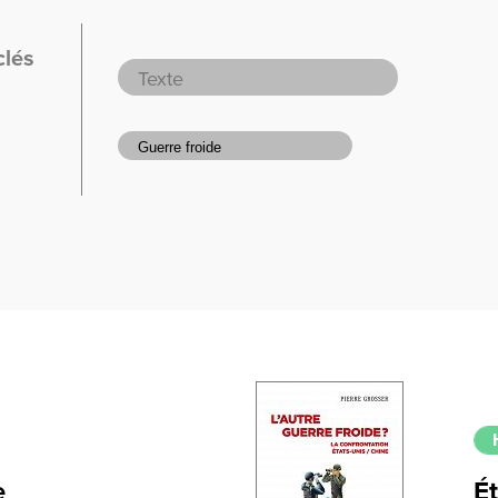
clés
e
Ét