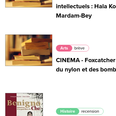
intellectuels : Hala 
Mardam-Bey
Arts
brève
CINEMA - Foxcatcher 
du nylon et des bom
Histoire
recension