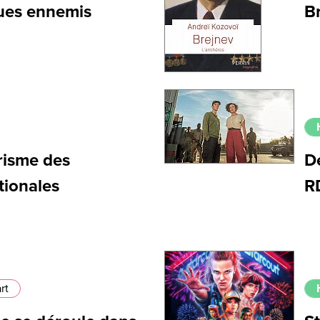
gues ennemis
Br
risme des
De
tionales
R
rt