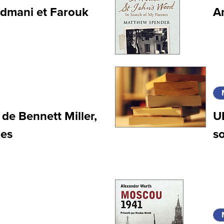
Kodmani et Farouk
A
de Bennett Miller,
UK
bes
so