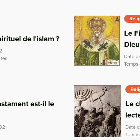
Reli
Le F
ituel de l'islam ?
Dieu
2
Date d
utes
Temps d
Reli
tament est-il le
Le c
lecte
021
Date de
Temps 