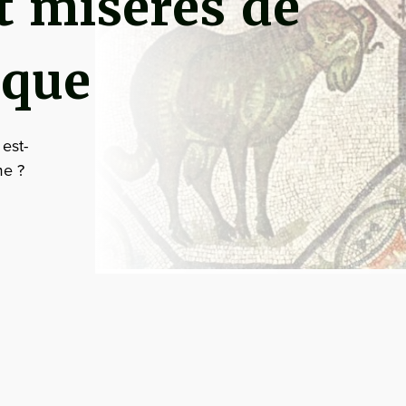
t misères de
ique
est-
me ?