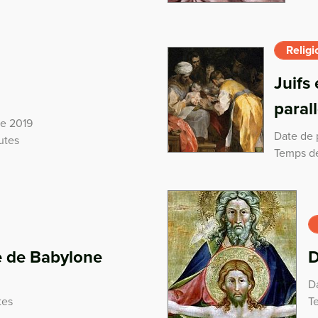
Religi
Juifs
paral
re 2019
Date de 
utes
Temps de
e de Babylone
D
Da
tes
T