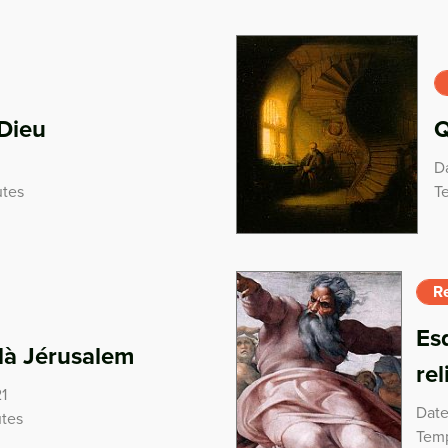
 Dieu
Q
Da
utes
T
Re
Es
elà Jérusalem
rel
1
Date
utes
Temp