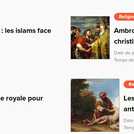
Religi
: les islams face
Ambroi
christ
Date de p
Temps de 
Re
ie royale pour
Les
ant
Date
Temp