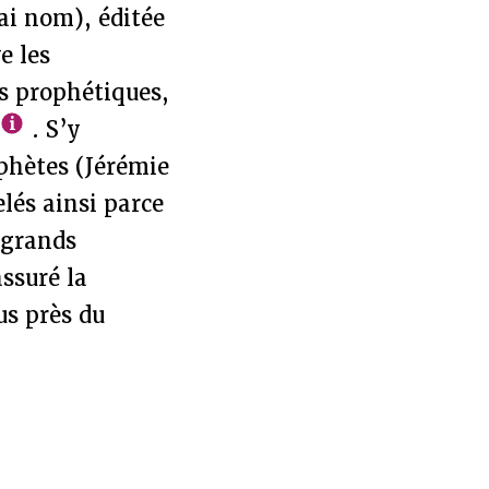
ai nom), éditée
e les
s prophétiques,
. S’y
phètes (Jérémie
lés ainsi parce
s grands
ssuré la
us près du