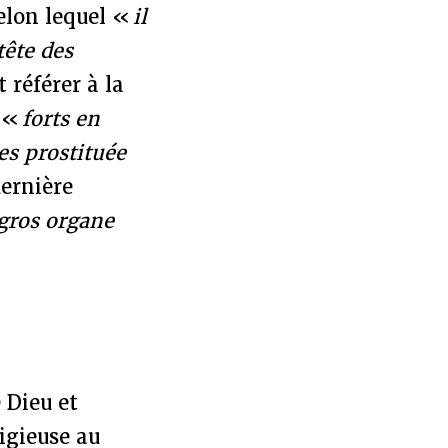
elon lequel «
il
tête des
 référer à la
n «
forts en
es prostituée
dernière
gros organe
e Dieu et
igieuse au