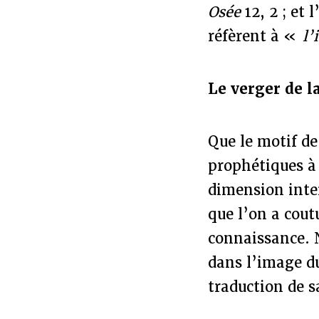
Osée
12, 2 ; et 
réfèrent à «
l’i
Le verger de l
Que le motif de
prophétiques à
dimension inte
que l’on a cout
connaissance. N
dans l’image du
traduction de sa