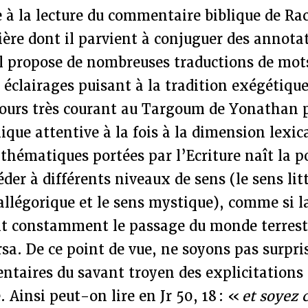
 à la lecture du commentaire biblique de Rach
ière dont il parvient à conjuguer des annot
il propose de nombreuses traductions de mot
s éclairages puisant à la tradition exégétique
cours très courant au Targoum de Yonathan 
que attentive à la fois à la dimension lexic
 thématiques portées par l’Ecriture naît la po
éder à différents niveaux de sens (le sens litt
s allégorique et le sens mystique), comme si 
nt constamment le passage du monde terres
ersa. De ce point de vue, ne soyons pas surpri
ntaires du savant troyen des explicitations
. Ainsi peut-on lire en Jr 50, 18 : «
et
soyez 