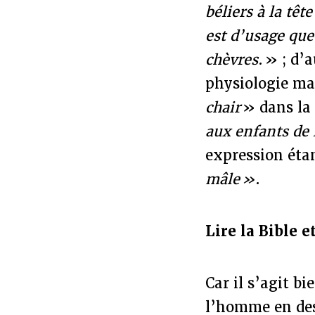
béliers à la têt
est d’usage que
chèvres
. » ; d’
physiologie mas
chair
» dans la 
aux enfants de l
expression éta
mâle »
.
Lire la Bible e
Car il s’agit bi
l’homme en des