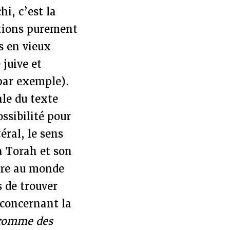
i, c’est la
ations purement
s en vieux
 juive et
par exemple).
ale du texte
ssibilité pour
éral, le sens
la Torah et son
tre au monde
s de trouver
 concernant la
comme des