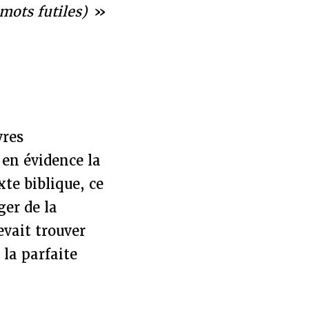
(mots futiles)
»
vres
 en évidence la
te biblique, ce
ger de la
evait trouver
 la parfaite