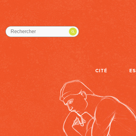
CITÉ
E