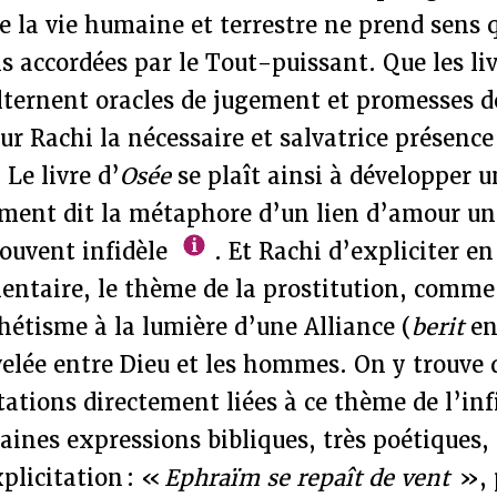
e la vie humaine et terrestre ne prend sens 
s accordées par le Tout-puissant. Que les li
ternent oracles de jugement et promesses de 
r Rachi la nécessaire et salvatrice présence
 Le livre d’
Osée
se plaît ainsi à développer 
ement dit la métaphore d’un lien d’amour un
souvent infidèle
. Et Rachi d’expliciter e
ntaire, le thème de la prostitution, comm
phétisme à la lumière d’une Alliance (
berit
en
velée entre Dieu et les hommes. On y trouve
ations directement liées à ce thème de l’infi
rtaines expressions bibliques, très poétiques,
xplicitation : «
Ephraïm se repaît de vent
», 