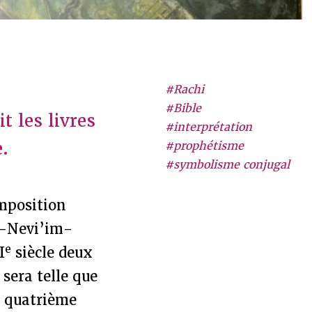
#Rachi
#Bible
t les livres
#interprétation
e.
#prophétisme
#symbolisme conjugal
omposition
h-Nevi’im-
e
I
siècle deux
sera telle que
Le quatrième