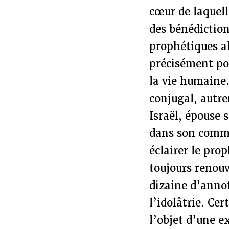
cœur de laquell
des bénédiction
prophétiques al
précisément pou
la vie humaine.
conjugal, autr
Israël, épouse 
dans son comme
éclairer le pro
toujours renou
dizaine d’annot
l’idolâtrie. Ce
l’objet d’une e