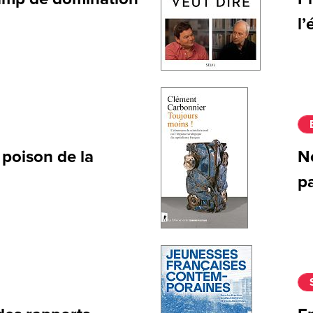
l’
 poison de la
No
p