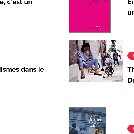
le, c’est un
E
un
lismes dans le
T
D