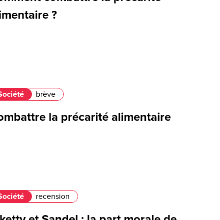
imentaire ?
Société
brève
mbattre la précarité alimentaire
Société
recension
ketty et Sandel : la part morale de