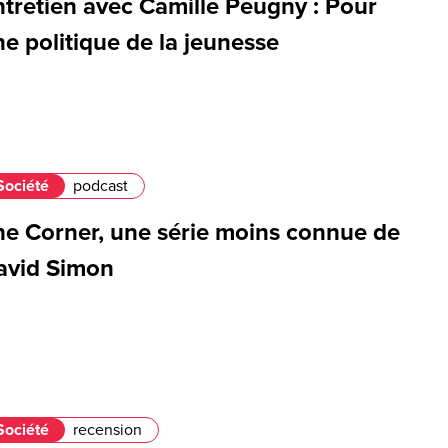
ntretien avec Camille Peugny : Pour
e politique de la jeunesse
Société
podcast
he Corner, une série moins connue de
avid Simon
Société
recension