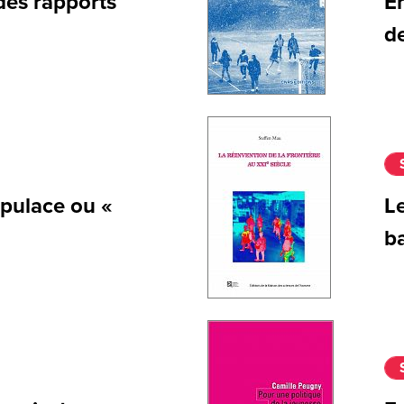
des rapports
E
d
pulace ou «
Le
ba