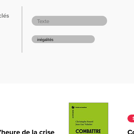
clés
l’heure de la crise
C