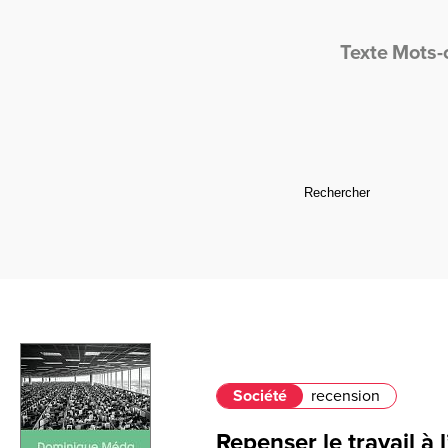
Texte
Mots-
Société
recension
Repenser le travail à 