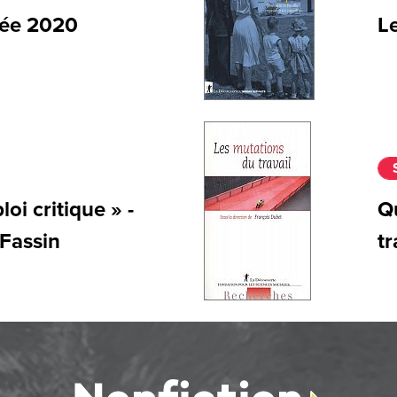
née 2020
L
oi critique » -
Qu
 Fassin
tr