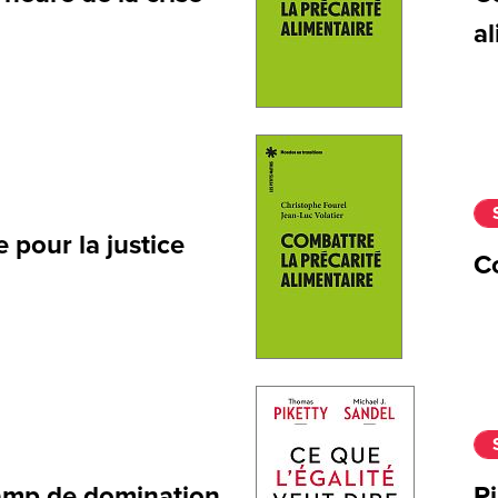
al
 pour la justice
Co
amp de domination
Pi