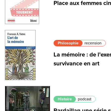
Place aux femmes ci
Philosophie
recension
La mémoire : de l’exer
survivance en art
Histoire
podcast
Pardaillan une série 