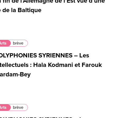
 fin de l’Allemagne de l’Est vue d’une
e de la Baltique
Arts
brève
OLYPHONIES SYRIENNES – Les
tellectuels : Hala Kodmani et Farouk
ardam-Bey
Arts
brève