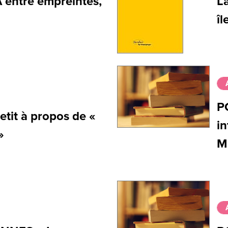
A entre empreintes,
La
îl
P
etit à propos de «
in
»
M