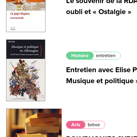
Le souvenir de la RD
oubli et « Ostalgie »
Histoire
entretien
Entretien avec Elise P
Musique et politique 
Arts
brève