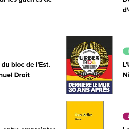
d
 du bloc de l'Est.
L'
uel Droit
N