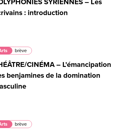
OLYPHONIES SYRIENNES – Les
rivains : introduction
Arts
brève
HÉÂTRE/CINÉMA – L'émancipation
es benjamines de la domination
asculine
Arts
brève