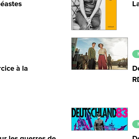
néastes
La
cice à la
De
R
sur les guerres de
D