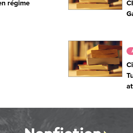
en régime
C
Ga
C
Tu
at