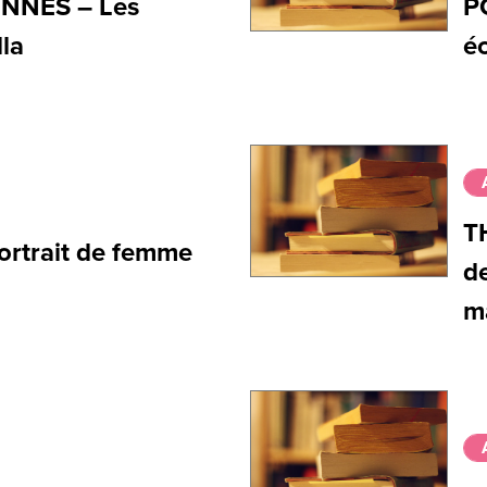
NNES – Les
P
lla
éc
T
portrait de femme
d
m