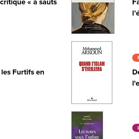
critique « à sauts
Fa
l’
es Furtifs en
De
l'