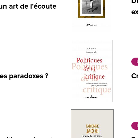
De
n art de l'écoute
ex
des paradoxes ?
Cr