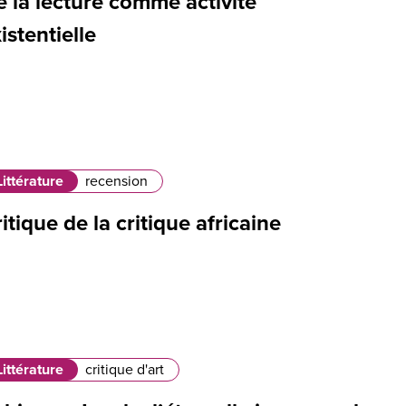
 la lecture comme activité
istentielle
Littérature
recension
itique de la critique africaine
Littérature
critique d'art