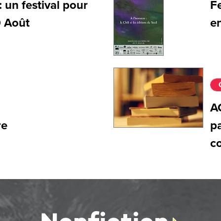
: un festival pour
Fe
0 Août
en
A
re
pa
c