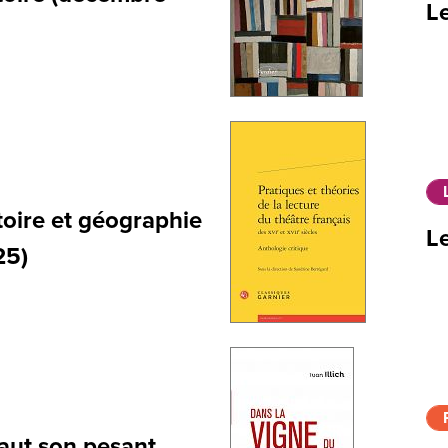
Le
istoire et géographie
Le
25)
vaut son pesant