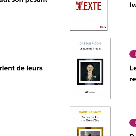
Iv
lent de leurs
L
re