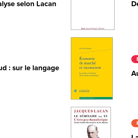
alyse selon Lacan
De
d : sur le langage
Au
La