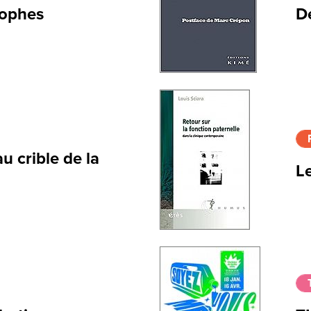
sophes
D
u crible de la
L