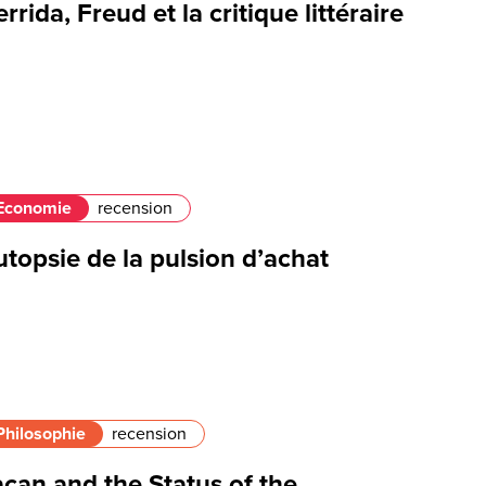
rrida, Freud et la critique littéraire
Economie
recension
topsie de la pulsion d’achat
Philosophie
recension
can and the Status of the