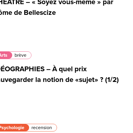
HÉÂTRE – « Soyez vous-même » par
ôme de Bellescize
Arts
brève
DÉOGRAPHIES – À quel prix
uvegarder la notion de «sujet» ? (1/2)
Psychologie
recension