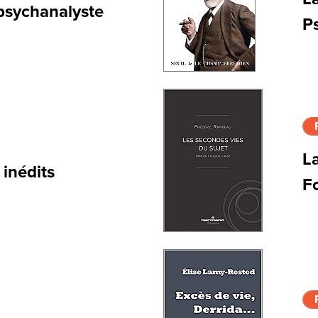
 psychanalyste
P
La
inédits
F