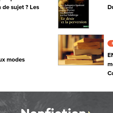
 de sujet ? Les
Du
E
aux modes
m
C