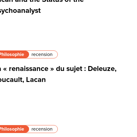
sychoanalyst
Philosophie
recension
 « renaissance » du sujet : Deleuze,
oucault, Lacan
Philosophie
recension