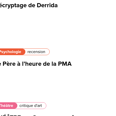
écryptage de Derrida
Psychologie
recension
e Père à l’heure de la PMA
Théâtre
critique d'art