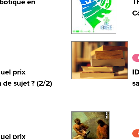
obotique en
T
C
el prix
I
de sujet ? (2/2)
sa
el prix