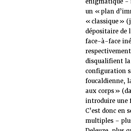
énigmatique - s
un « plan d’im
« classique » (
dépositaire de 
face-à-face inév
respectivement
disqualifient l
configuration s
foucaldienne, l
aux corps » (da
introduire une 
C’est donc en s
multiples – plu
Deleuze, plus 