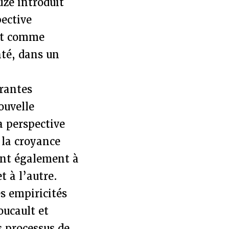
uze introduit
ective
ait comme
nté, dans un
rantes
ouvelle
a perspective
« la croyance
ent également à
 à l’autre.
es empiricités
oucault et
 processus de