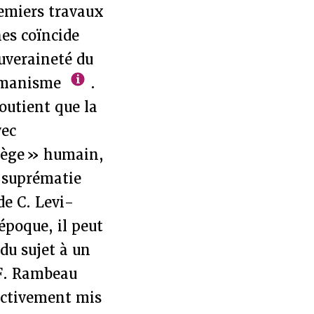
remiers travaux
nes coïncide
uveraineté du
’humanisme
.
soutient que la
vec
ilège » humain,
a suprématie
de C. Levi-
 époque, il peut
du sujet à un
 F. Rambeau
ectivement mis