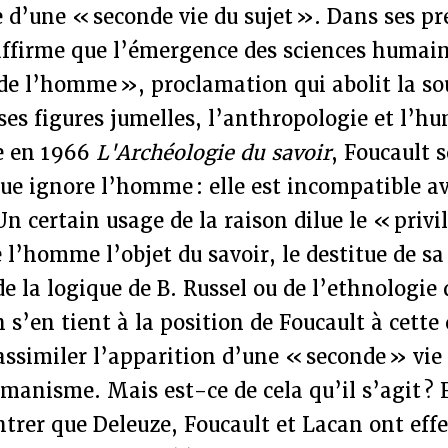
ée d’une « seconde vie du sujet ». Dans ses p
l affirme que l’émergence des sciences humai
de l’homme », proclamation qui abolit la so
 ses figures jumelles, l’anthropologie et l
ge en 1966
L'Archéologie du savoir
, Foucault 
ue ignore l’homme : elle est incompatible a
 certain usage de la raison dilue le « priv
e l’homme l’objet du savoir, le destitue de s
de la logique de B. Russel ou de l’ethnologie 
n s’en tient à la position de Foucault à cette
assimiler l’apparition d’une « seconde » vie 
umanisme. Mais est-ce de cela qu’il s’agit ?
ntrer que Deleuze, Foucault et Lacan ont eff