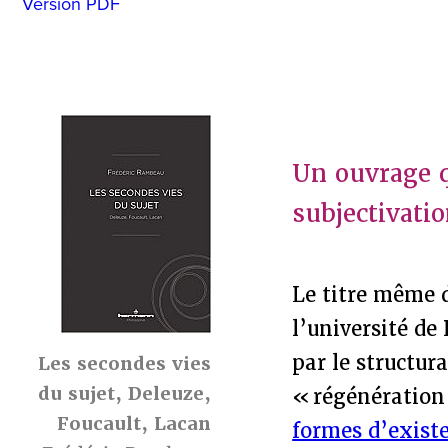
Version PDF
Un ouvrage q
subjectivati
Le titre même 
l’université de
par le structur
Les secondes vies
du sujet, Deleuze,
« régénération
Foucault, Lacan
formes d’exist