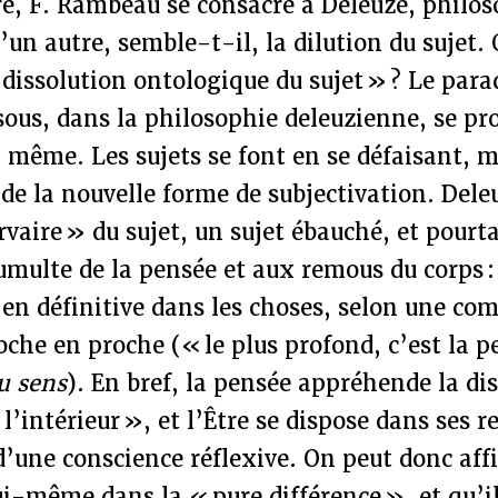
re, F. Rambeau se consacre à Deleuze, philos
’un autre, semble-t-il, la dilution du sujet. 
dissolution ontologique du sujet » ? Le para
sous, dans la philosophie deleuzienne, se pr
n même. Les sujets se font en se défaisant,
 de la nouvelle forme de subjectivation. Dele
vaire » du sujet, un sujet ébauché, et pourt
tumulte de la pensée et aux remous du corps :
 en définitive dans les choses, selon une c
oche en proche (« le plus profond, c’est la pe
u sens
). En bref, la pensée appréhende la di
l’intérieur », et l’Être se dispose dans ses r
d’une conscience réflexive. On peut donc aff
lui-même dans la « pure différence », et qu’i