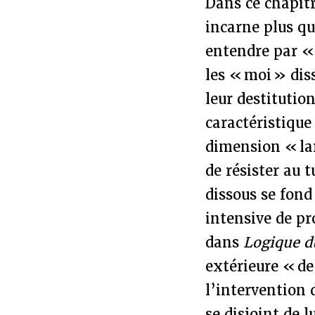
Dans ce chapit
incarne plus qu
entendre par « 
les « moi » dis
leur destitutio
caractéristique
dimension « lar
de résister au 
dissous se fond
intensive de pr
dans
Logique d
extérieure « de 
l’intervention 
se disjoint de 