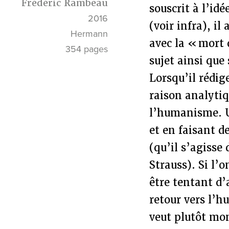
Frédéric Rambeau
souscrit à l’id
2016
(voir infra), i
Hermann
avec la « mort 
354 pages
sujet ainsi que
Lorsqu’il rédi
raison analytiq
l’humanisme. Un
et en faisant d
(qu’il s’agisse 
Strauss). Si l’o
être tentant d’
retour vers l’h
veut plutôt mo