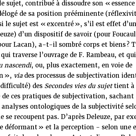
le sujet, contribué à dissoudre son « essence
 délogé de sa position prééminente (réflexivit
si le sujet est « excentré », s’il est effet d’u
euze) d’un dispositif de savoir (pour Foucaul
pour Lacan), a-t-il sombré corps et biens ? T
 qui traverse l’ouvrage de F. Rambeau, et qui 
tu nascendi
, ou, plus exactement, en voie de
on »,
via
des processus de subjectivation ident
 difficulté) des
Secondes
vies du sujet
tient à
 de ces pratiques de subjectivation, sachant 
 analyses ontologiques de la subjectivité sel
e se recoupent pas. D’après Deleuze, par exe
e déformant » et la perception - selon une 