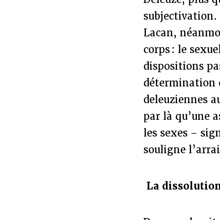
subjectivation
Lacan, néanmoin
corps : le sexu
dispositions pa
détermination d
deleuziennes a
par là qu’une a
les sexes – sig
souligne l’arra
La dissolutio