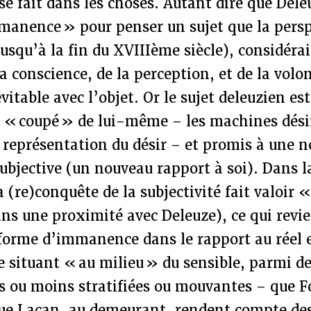
e fait dans les choses. Autant dire que Dele
manence » pour penser un sujet que la persp
jusqu’à la fin du XVIIIème siècle), considér
la conscience, de la perception, et de la volo
itable avec l’objet. Or le sujet deleuzien est
 « coupé » de lui-même – les machines dési
a représentation du désir – et promis à une n
ubjective (un nouveau rapport à soi). Dans l
a (re)conquête de la subjectivité fait valoir 
ns une proximité avec Deleuze), ce qui revi
forme d’immanence dans le rapport au réel et
e situant « au milieu » du sensible, parmi d
s ou moins stratifiées ou mouvantes – que F
que Lacan, au demeurant, rendent compte des