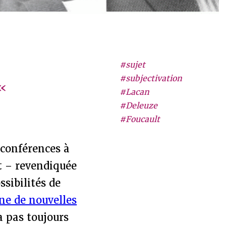
#sujet
#subjectivation
 «
#Lacan
#Deleuze
#Foucault
 conférences à
et – revendiquée
sibilités de
ne de nouvelles
a pas toujours