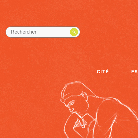
CITÉ
E