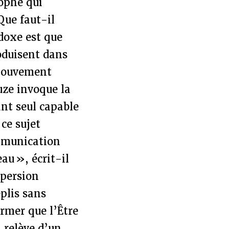
ophe qui
Que faut-il
doxe est que
oduisent dans
 mouvement
uze invoque la
ant seul capable
 ce sujet
ommunication
au », écrit-il
spersion
eplis sans
irmer que l’Être
l relève d’un