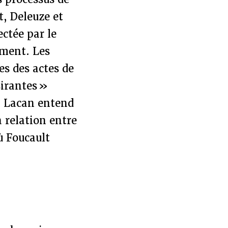
, Deleuze et
ectée par le
dement. Les
es des actes de
sirantes »
– Lacan entend
 relation entre
ù Foucault