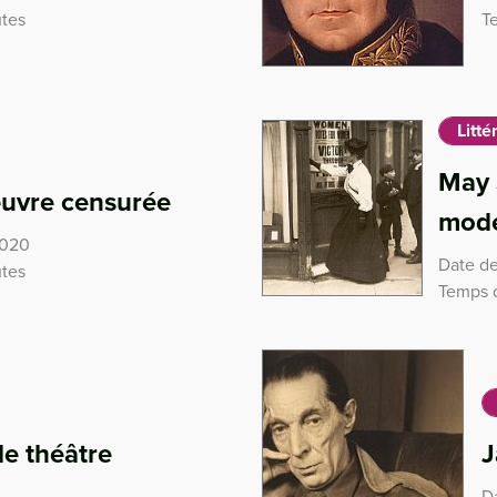
utes
T
Litté
May 
œuvre censurée
moder
2020
Date de
utes
Temps d
e théâtre
J
D