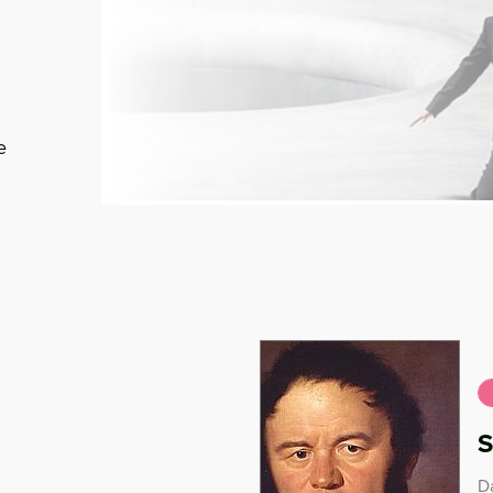
e
S
Da