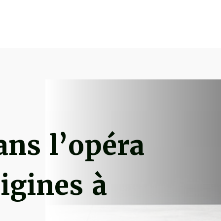
ans l’opéra
rigines à