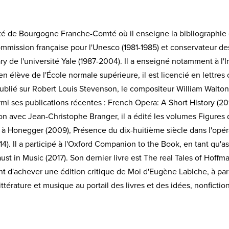
ité de Bourgogne Franche-Comté où il enseigne la bibliographie et
Commission française pour l'Unesco (1981-1985) et conservateur de
de l'université Yale (1987-2004). Il a enseigné notamment à l'Ins
n élève de l'École normale supérieure, il est licencié en lettres
ublié sur Robert Louis Stevenson, le compositeur William Walton, 
i ses publications récentes : French Opera: A Short History (201
n avec Jean-Christophe Branger, il a édité les volumes Figures de
 à Honegger (2009), Présence du dix-huitième siècle dans l'opér
14). Il a participé à l'Oxford Companion to the Book, en tant qu'a
ust in Music (2017). Son dernier livre est The real Tales of Hoff
nt d'achever une édition critique de Moi d'Eugène Labiche, à paraî
ittérature et musique au portail des livres et des idées, nonfiction