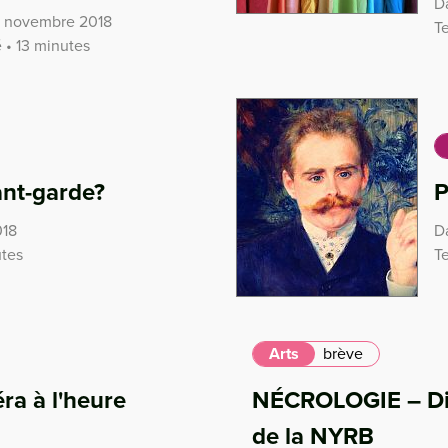
Da
26 novembre 2018
T
 • 13 minutes
vant-garde?
P
018
Da
utes
T
Arts
brève
éra à l'heure
NÉCROLOGIE – Disp
de la NYRB