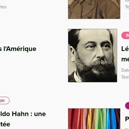
utes
T
M
s l'Amérique
Lé
m
Dat
Tem
ion
aldo Hahn : une
P
itée