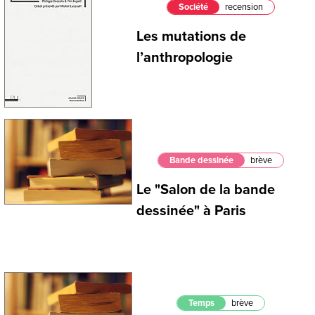
Société
recension
Les mutations de
l’anthropologie
Bande dessinée
brève
Le "Salon de la bande
dessinée" à Paris
Temps
brève