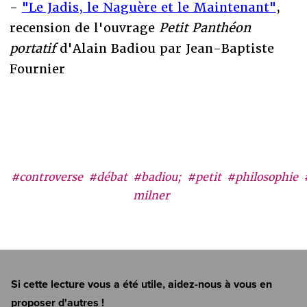
-
"Le Jadis, le Naguère et le Maintenant"
,
recension de l'ouvrage
Petit Panthéon
portatif
d'Alain Badiou par Jean-Baptiste
Fournier
#controverse
#débat
#badiou;
#petit
#philosophie
milner
Si cette lecture vous a été utile, aidez-nous à vous en
proposer d'autres !