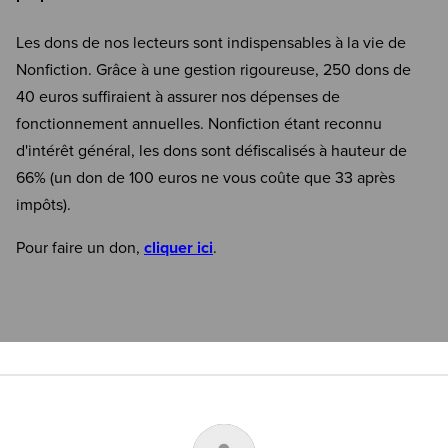
Les dons de nos lecteurs sont indispensables à la vie de
Nonfiction. Grâce à une gestion rigoureuse, 250 dons de
40 euros suffiraient à assurer nos dépenses de
fonctionnement annuelles. Nonfiction étant reconnu
d'intérêt général, les dons sont défiscalisés à hauteur de
66% (un don de 100 euros ne vous coûte que 33 après
impôts).
Pour faire un don,
cliquer ici
.