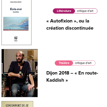
Littérature
critique d'art
« Autofixion », ou la
création discontinuée
Théâtre
critique d'art
Dijon 2018 – « En route-
Kaddish »