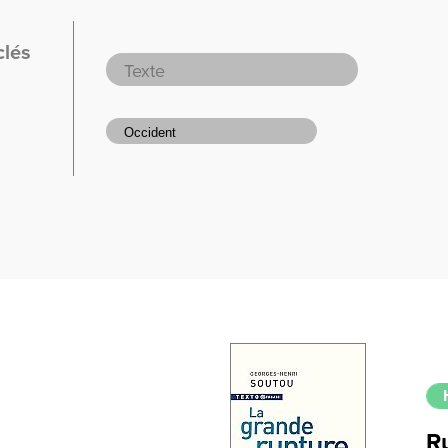
clés
R