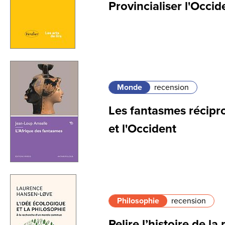
Provincialiser l'Occid
Monde
recension
Les fantasmes récipro
et l'Occident
Philosophie
recension
Relire l’histoire de la