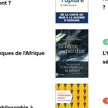
ent ?
?
ques de l'Afrique
L’
s
 philosophie à