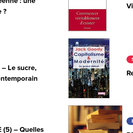
éenne : une
V
 ?
 Le sucre,
Re
contemporain
(5) – Quelles