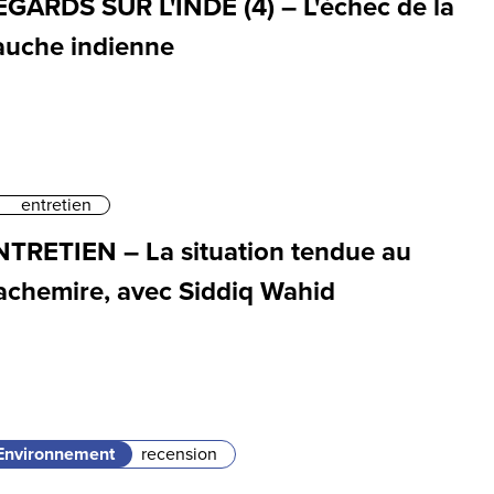
EGARDS SUR L'INDE (4) – L'échec de la
auche indienne
entretien
NTRETIEN – La situation tendue au
achemire, avec Siddiq Wahid
Environnement
recension