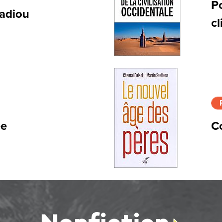
P
Badiou
c
ée
C