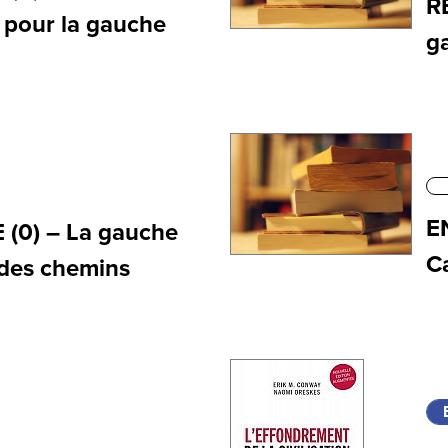
R
s pour la gauche
g
E
(0) – La gauche
C
 des chemins