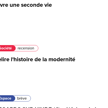
ivre une seconde vie
Société
recension
lire l'histoire de la modernité
Espace
brève