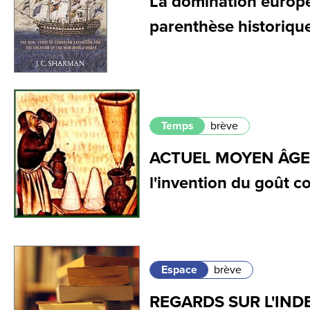
La domination europ
parenthèse historique
Temps
brève
ACTUEL MOYEN ÂGE –
l'invention du goût 
Espace
brève
REGARDS SUR L'INDE 