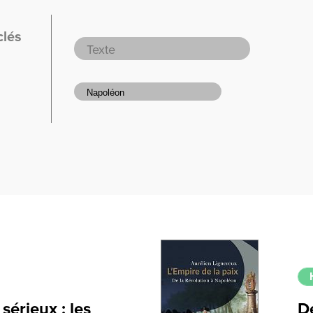
clés
sérieux : les
D