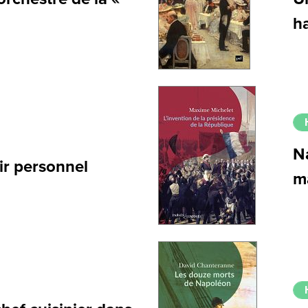
h
N
ir personnel
m