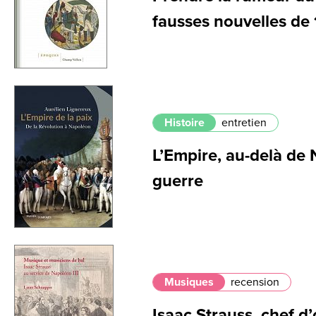
fausses nouvelles de
Histoire
entretien
L’Empire, au-delà de 
guerre
Musiques
recension
Isaac Strauss, chef d’