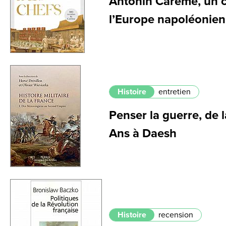
Antonin Carême, un c
l’Europe napoléonie
Histoire
entretien
Penser la guerre, de 
Ans à Daesh
Histoire
recension