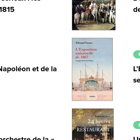
 1815
de
Napoléon et de la
L’
s
orchestre de la «
Un