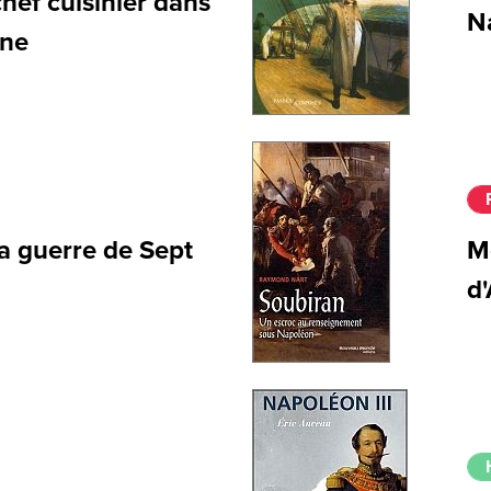
hef cuisinier dans
N
nne
la guerre de Sept
M
d