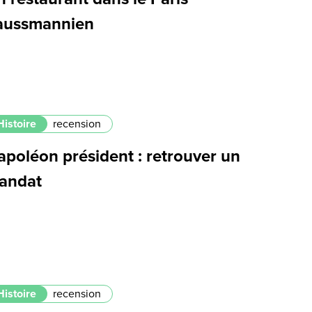
aussmannien
Histoire
recension
apoléon président : retrouver un
andat
Histoire
recension