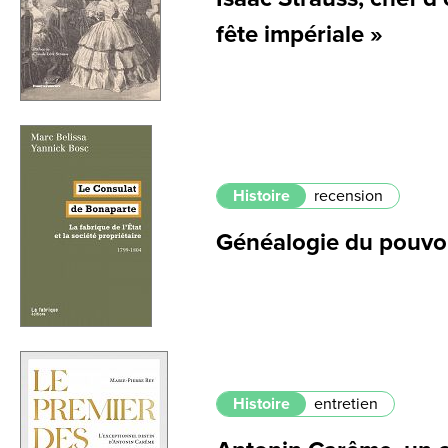
fête impériale »
Histoire
recension
Généalogie du pouvo
Histoire
entretien