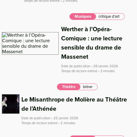
Temps de lecture estimé • 2 minutes
Musiques
critique d'art
Werther à l’Opéra-
Comique : une lecture
sensible du drame de
Massenet
Date de publication • 28 janvier 2026
Temps de lecture estimé • 3 minutes
Théâtre
brève
Le Misanthrope de Molière au Théâtre
de l’Athénée
Date de publication • 25 janvier 2026
Temps de lecture estimé • 2 minutes