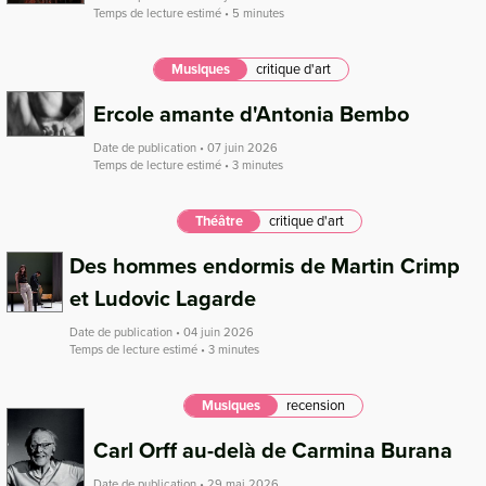
Temps de lecture estimé • 5 minutes
Musiques
critique d'art
Ercole amante d'Antonia Bembo
Date de publication • 07 juin 2026
Temps de lecture estimé • 3 minutes
Théâtre
critique d'art
Des hommes endormis de Martin Crimp
et Ludovic Lagarde
Date de publication • 04 juin 2026
Temps de lecture estimé • 3 minutes
Musiques
recension
Carl Orff au-delà de Carmina Burana
Date de publication • 29 mai 2026