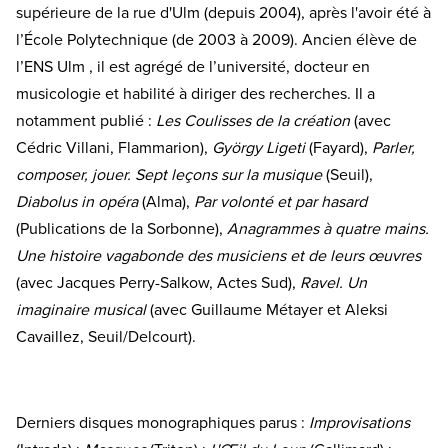
supérieure de la rue d'Ulm (depuis 2004), après l'avoir été à
l’École Polytechnique (de 2003 à 2009). Ancien élève de
l’ENS Ulm , il est agrégé de l’université, docteur en
musicologie et habilité à diriger des recherches. Il a
notamment publié :
Les Coulisses de la création
(avec
Cédric Villani, Flammarion),
György Ligeti
(Fayard),
Parler,
composer, jouer. Sept leçons sur la musique
(Seuil),
Diabolus in opéra
(Alma),
Par volonté et par hasard
(Publications de la Sorbonne),
Anagrammes à quatre mains.
Une histoire vagabonde des musiciens et de leurs œuvres
(avec Jacques Perry-Salkow, Actes Sud),
Ravel. Un
imaginaire musical
(avec Guillaume Métayer et Aleksi
Cavaillez, Seuil/Delcourt).
Derniers disques monographiques parus :
Improvisations