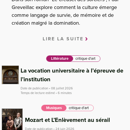
Greveillac explore comment la culture émerge
comme langage de survie, de mémoire et de
création malgré la domination.
LIRE LA SUITE
Littérature
critique d'art
La vocation universitaire à l’épreuve de
l’institution
Date de publication • 08 juillet 2026
Temps de lecture estimé • 6 minutes
Musiques
critique d'art
Mozart et L’Enlèvement au sérail
Date de publication • 24 juin 2026