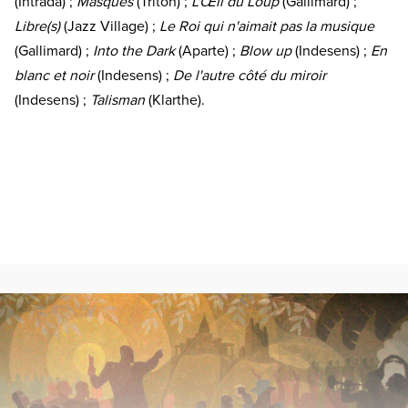
(Intrada) ;
Masques
(Triton) ;
L'Œil du Loup
(Gallimard) ;
Libre(s)
(Jazz Village) ;
Le Roi qui n'aimait pas la musique
(Gallimard) ;
Into the Dark
(Aparte) ;
Blow up
(Indesens) ;
En
blanc et noir
(Indesens) ;
De l'autre côté du miroir
(Indesens) ;
Talisman
(Klarthe).