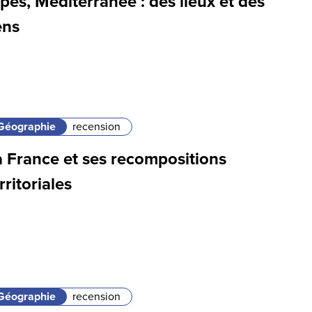
pes, Méditerranée : des lieux et des
ens
Géographie
recension
a France et ses recompositions
rritoriales
Géographie
recension