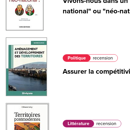
Vivons-nous dans un
national" ou "néo-nat
Politique
recension
Assurer la compétitivi
Littérature
recension