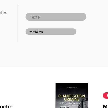
clés
roche
Mé