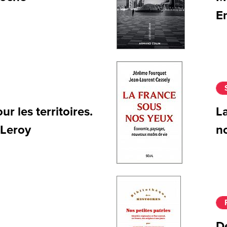
En
r les territoires.
La
 Leroy
n
De