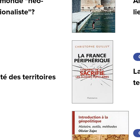
 monde "néo-
Al
ionaliste"?
li
L
té des territoires
te