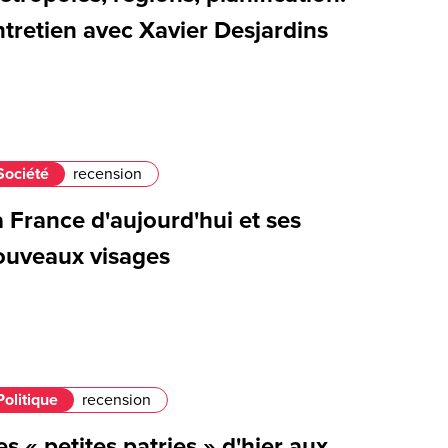
tretien avec Xavier Desjardins
Société
recension
 France d'aujourd'hui et ses
ouveaux visages
Politique
recension
s « petites patries » d'hier aux