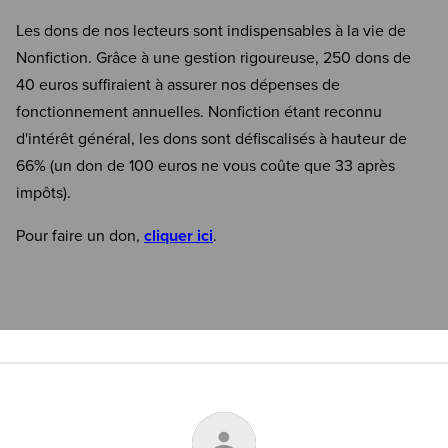
Les dons de nos lecteurs sont indispensables à la vie de
Nonfiction. Grâce à une gestion rigoureuse, 250 dons de
40 euros suffiraient à assurer nos dépenses de
fonctionnement annuelles. Nonfiction étant reconnu
d'intérêt général, les dons sont défiscalisés à hauteur de
66% (un don de 100 euros ne vous coûte que 33 après
impôts).
Pour faire un don,
cliquer ici
.