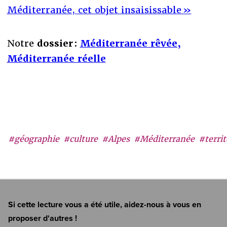
Méditerranée, cet objet insaisissable »
Notre
dossier :
Méditerranée rêvée,
Méditerranée réelle
#géographie
#culture
#Alpes
#Méditerranée
#territ
Si cette lecture vous a été utile, aidez-nous à vous en
proposer d'autres !