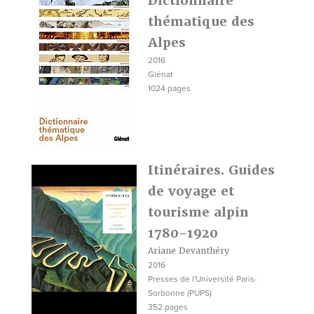
Dictionnaire
thématique des
Alpes
2016
Glénat
1024 pages
Itinéraires. Guides
de voyage et
tourisme alpin
1780-1920
Ariane Devanthéry
2016
Presses de l'Université Paris-
Sorbonne (PUPS)
352 pages