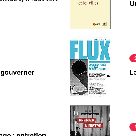
Un
e gouverner
Le
age : entretien