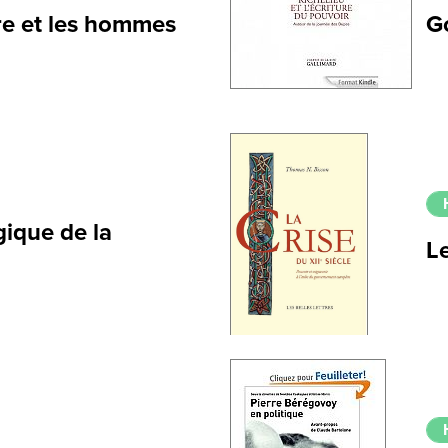
ire et les hommes
G
gique de la
Le