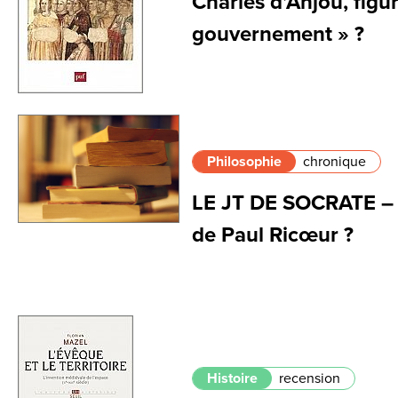
Charles d’Anjou, figu
gouvernement » ?
Philosophie
chronique
LE JT DE SOCRATE – M
de Paul Ricœur ?
Histoire
recension