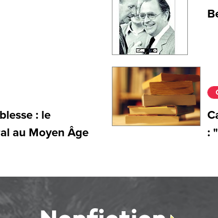
Bé
blesse : le
Ca
al au Moyen Âge
: 