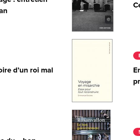
C
an
oire d’un roi mal
E
p