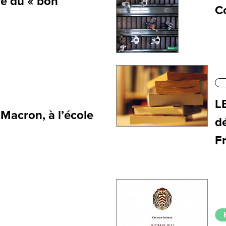
re du « bon
C
L
acron, à l’école
dé
F