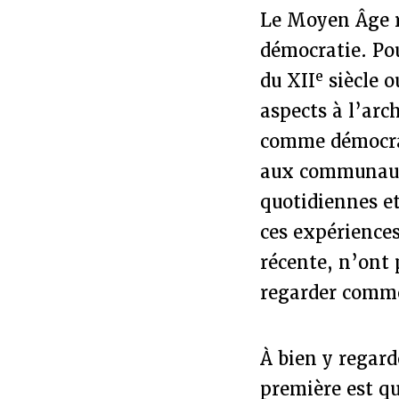
Le Moyen Âge re
démocratie. Pou
e
du XII
siècle o
aspects à l’arc
comme démocra
aux communautés
quotidiennes et
ces expériences
récente, n’ont
regarder comme
À bien y regard
première est q