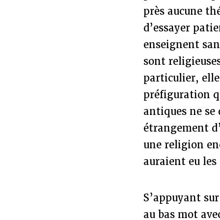
près aucune théo
d’essayer pati
enseignent san
sont religieuse
particulier, el
préfiguration q
antiques ne se 
étrangement d’u
une religion en
auraient eu les
S’appuyant sur
au bas mot avec