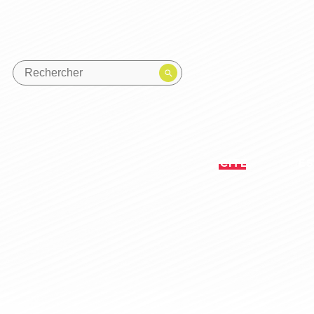
CITÉ
E