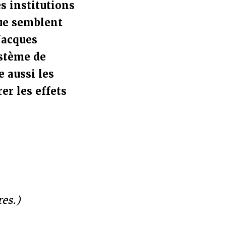
es institutions
que semblent
Jacques
ystème de
e aussi les
er les effets
res.)