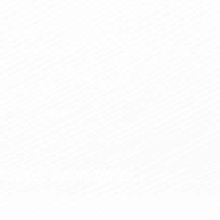
ES
ARTS
ociété, économie...