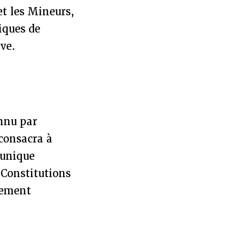
et les Mineurs,
iques de
ive.
onnu par
 consacra à
 unique
 Constitutions
ilement