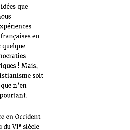
 idées que
nous
expériences
 françaises en
c quelque
mocraties
viques ! Mais,
istianisme soit
s que n’en
 pourtant.
ce en Occident
e
u du VI
siècle