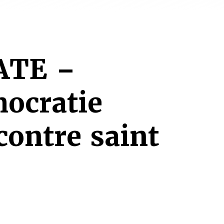
ATE –
ocratie
contre saint