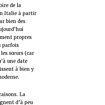
ire de la
 Italie à partir
ar bien des
ujourd’hui
ement propres
 parfois
 les sœurs (car
u’à une date
ssent à bien y
moderne.
raisons. La
agnent d’à peu