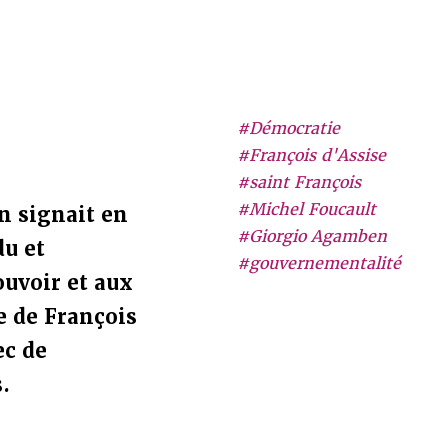
#Démocratie
#François d'Assise
#saint François
#Michel Foucault
n signait en
#Giorgio Agamben
du et
#gouvernementalité
ouvoir et aux
e de François
ec de
.