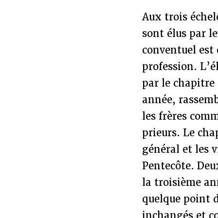
Aux trois échel
sont élus par l
conventuel est 
profession. L’é
par le chapitre
année, rassembl
les frères comm
prieurs. Le cha
général et les 
Pentecôte. Deux
la troisième an
quelque point d
inchangés et co