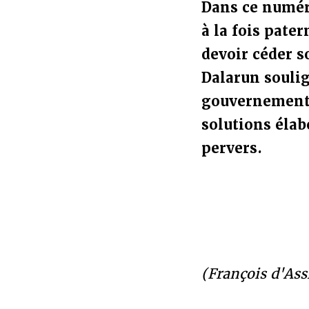
Dans ce numér
à la fois pate
devoir céder s
Dalarun souli
gouvernement à
solutions élab
pervers.
(François d'Ass