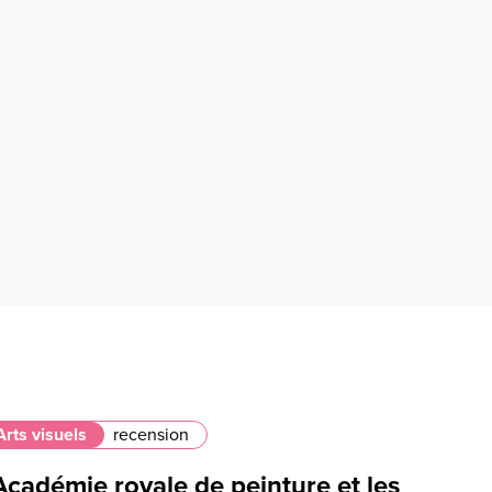
Arts visuels
recension
Académie royale de peinture et les