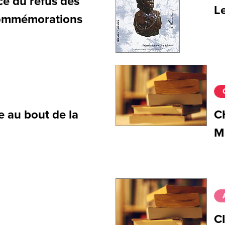
ce du refus des
Le
commémorations
 au bout de la
C
M
C