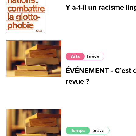
Y a-t-il un racisme lin
Arts
brève
ÉVÉNEMENT - C’est qu
revue ?
Temps
brève