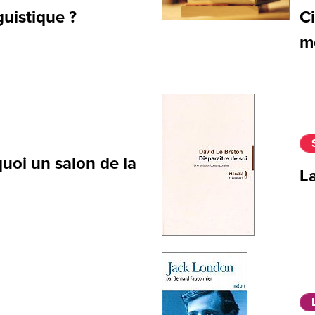
guistique ?
Ci
m
oi un salon de la
L