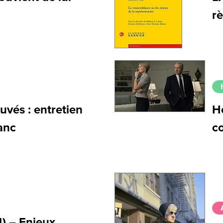
rè
uvés : entretien
Ho
anc
c
4) – Enjeux