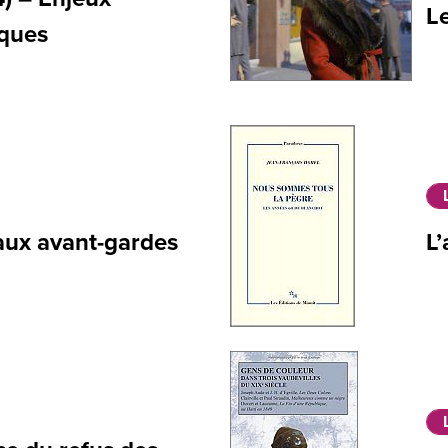
Le
iques
 aux avant-gardes
L’