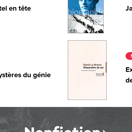
el en tête
Ja
Ex
mystères du génie
de