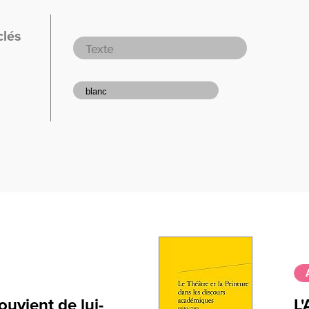
clés
uvient de lui-
L'