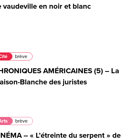
 vaudeville en noir et blanc
Cité
brève
HRONIQUES AMÉRICAINES (5) – La
aison-Blanche des juristes
Arts
brève
INÉMA – « L’étreinte du serpent » de