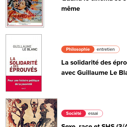
même
Philosophie
entretien
La solidarité des épro
avec Guillaume Le Bl
Société
essai
Sexe, race et SHS (3/