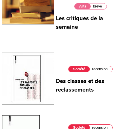
Arts
brève
Les critiques de la
semaine
Société
recension
Des classes et des
reclassements
Société
recension