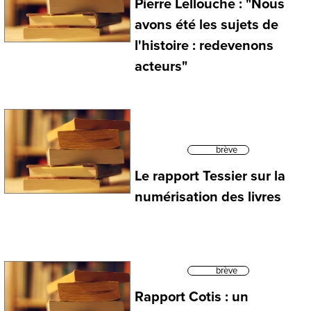
Pierre Lellouche : "Nous
avons été les sujets de
l'histoire : redevenons
acteurs"
brève
Le rapport Tessier sur la
numérisation des livres
brève
Rapport Cotis : un