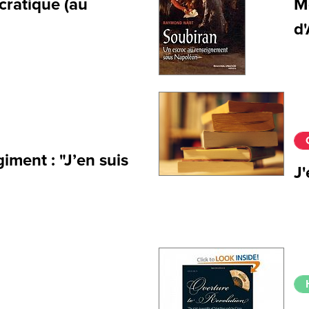
cratique (au
M
d
giment : "J’en suis
J