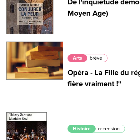
De l'inquiétude démo
Moyen Age)
Arts
brève
Opéra - La Fille du ré
fière vraiment !"
Histoire
recension