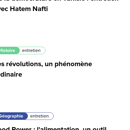
vec Hatem Nafti
Histoire
entretien
es révolutions, un phénomène
dinaire
Géographie
entretien
od Power : l'alimentation, un outil