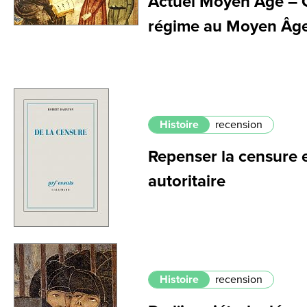
Actuel Moyen Âge – 
régime au Moyen Âge
Histoire
recension
Repenser la censure 
autoritaire
Histoire
recension