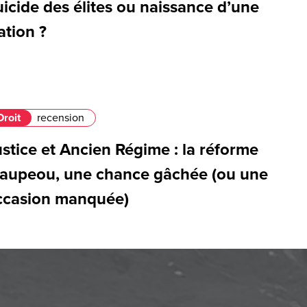
icide des élites ou naissance d’une
ation ?
Droit
recension
stice et Ancien Régime : la réforme
aupeou, une chance gâchée (ou une
ccasion manquée)