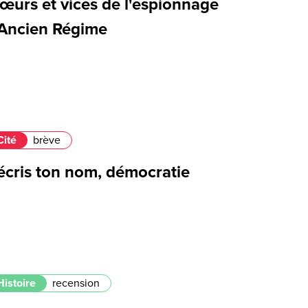
œurs et vices de l'espionnage
'Ancien Régime
Cité
brève
'écris ton nom, démocratie
Histoire
recension