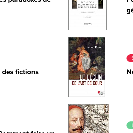
g
des fictions
No