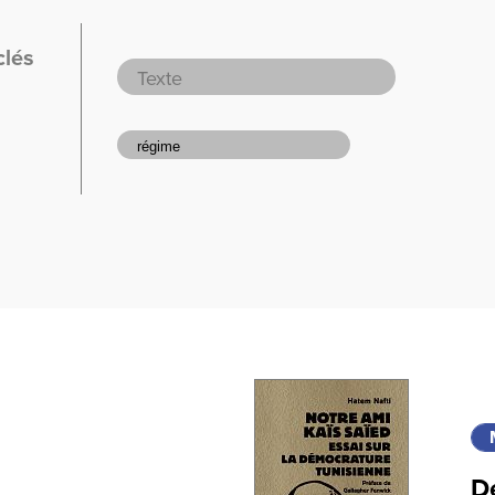
clés
De