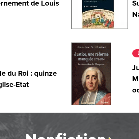
rnement de Louis
Su
N
Ju
e du Roi : quinze
M
glise-Etat
o