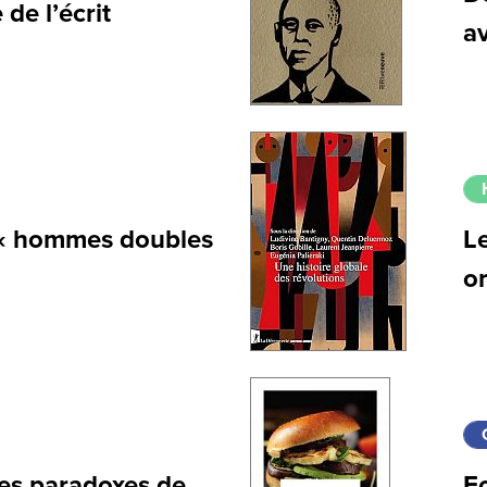
 de l’écrit
a
 « hommes doubles
L
or
les paradoxes de
Fo