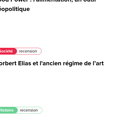
éopolitique
Société
recension
rbert Elias et l'ancien régime de l’art
Histoire
recension